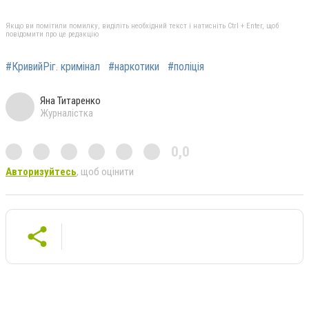
Якщо ви помітили помилку, виділіть необхідний текст і натисніть Ctrl + Enter, щоб
повідомити про це редакцію
#КривийРіг. кримінал
#наркотики
#поліція
Яна Титаренко
Журналістка
0,0
Авторизуйтесь
, щоб оцінити