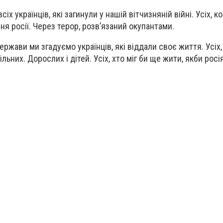
х українців, які загинули у нашій вітчизняній війні. Усіх, к
я росії. Через терор, розвʼязаний окупантами.
держави ми згадуємо українців, які віддали своє життя. Усіх
вільних. Дорослих і дітей. Усіх, хто міг би ще жити, якби рос