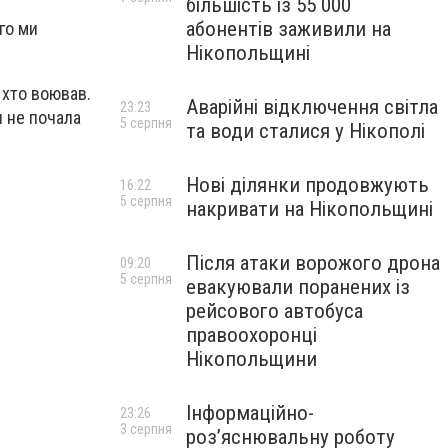
більшість із 55 000
абонентів заживили на
ого ми
Нікопольщині
, хто воював.
Аварійні відключення світла
23:23
ія не почала
5 серпня
та води сталися у Нікополі
Нові ділянки продовжують
16:22
5 серпня
накривати на Нікопольщині
Після атаки ворожого дрона
09:20
5 серпня
евакуювали поранених із
рейсового автобуса
правоохоронці
Нікопольщини
Інформаційно-
23:26
3 серпня
роз’яснювальну роботу