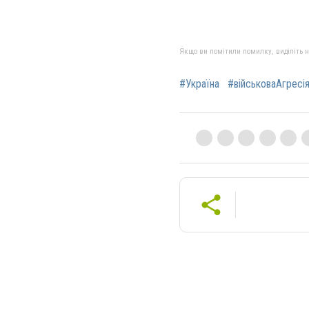
Якщо ви помітили помилку, виділіть нео
#Україна
#військоваАгресі