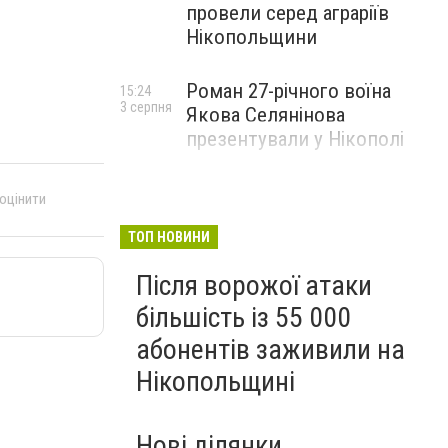
провели серед аграріїв
Нікопольщини
Роман 27-річного воїна
15:24
3 серпня
Якова Селянінова
презентували у Нікополі
 оцінити
ТОП НОВИНИ
Після ворожої атаки
більшість із 55 000
абонентів заживили на
Нікопольщині
Нові ділянки