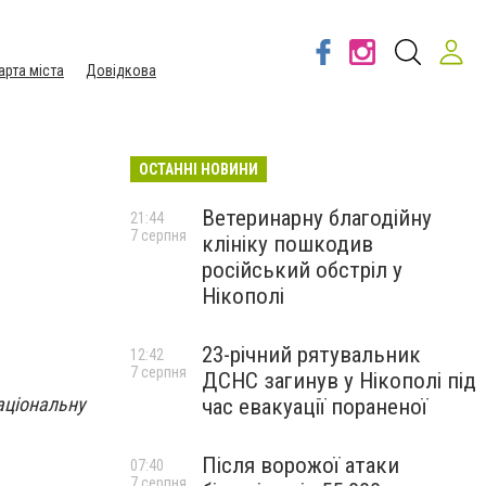
арта міста
Довідкова
ОСТАННІ НОВИНИ
Ветеринарну благодійну
21:44
7 серпня
клініку пошкодив
російський обстріл у
Нікополі
23-річний рятувальник
12:42
7 серпня
ДСНС загинув у Нікополі під
аціональну
час евакуації пораненої
Після ворожої атаки
07:40
7 серпня