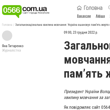
Головна
Вакансии
Афіша
Головна
Загальнонаціональна хвилина мовчання: Україна вшановує пам’ять жертв в
09:00, 23 грудня 2022 р.
Загально
Яна Титаренко
Журналістка
мовчання
пам’ять 
Президент України Воло
хвилину мовчання за заги
Як повідомляє сайт 0564