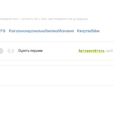
бхідний текст і натисніть Ctrl + Enter, щоб повідомити про це редакцію
яРФ
#загальнонаціональнаХвилинаМовчання
#жертвиВійни
0,0
Оцініть першим
Авторизуйтесь
, щоб