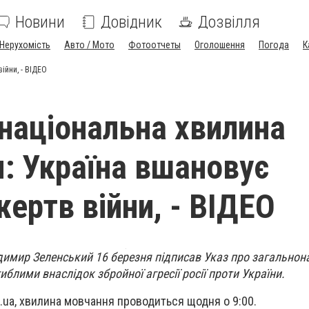
Новини
Довідник
Дозвілля
Нерухомість
Авто / Мото
Фотоотчеты
Оголошення
Погода
К
ійни, - ВІДЕО
національна хвилина
: Україна вшановує
жертв війни, - ВІДЕО
димир Зеленський 16 березня підписав Указ про загальнон
блими внаслідок збройної агресії росії проти України.
.ua, хвилина мовчання проводиться щодня о 9:00.