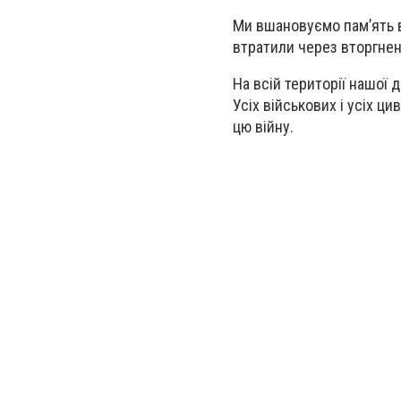
Ми вшановуємо памʼять всі
втратили через вторгненн
На всій території нашої 
Усіх військових і усіх ци
цю війну.