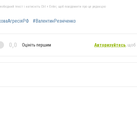
бхідний текст і натисніть Ctrl + Enter, щоб повідомити про це редакцію
коваАгресіяРФ
#ВалентинРезніченко
0,0
Оцініть першим
Авторизуйтесь
, щоб