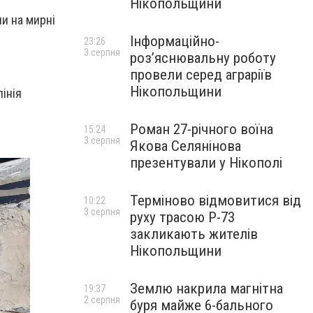
Нікопольщини
ли на мирні
Інформаційно-
23:26
3 серпня
роз’яснювальну роботу
провели серед аграріїв
Нікопольщини
інія
Роман 27-річного воїна
15:24
3 серпня
Якова Селянінова
презентували у Нікополі
Терміново відмовитися від
10:22
3 серпня
руху трасою Р-73
закликають жителів
Нікопольщини
Землю накрила магнітна
19:37
2 серпня
буря майже 6-бального