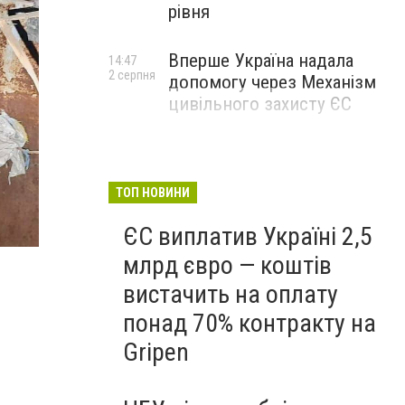
рівня
Вперше Україна надала
14:47
2 серпня
допомогу через Механізм
цивільного захисту ЄС
ТОП НОВИНИ
ЄС виплатив Україні 2,5
млрд євро — коштів
вистачить на оплату
понад 70% контракту на
Gripen