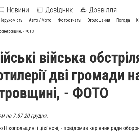
Новини
Довідник
Дозвілля
Нерухомість
Авто / Мото
Фотоотчеты
Оголошення
Погода
К
пропетровщині, - ФОТО
ійські війська обстріл
тилерії дві громади н
тровщині, - ФОТО
 на 7.37 20 грудня.
 Нікопольщині і цієї ночі, - повідомив керівник ради оборо