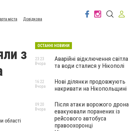
арта міста
Довідкова
ОСТАННІ НОВИНИ
яли з
Аварійні відключення світла
23:23
Вчора
та води сталися у Нікополі
а
Нові ділянки продовжують
16:22
Вчора
накривати на Нікопольщині
Після атаки ворожого дрона
09:20
Вчора
евакуювали поранених із
рейсового автобуса
ни області
правоохоронці