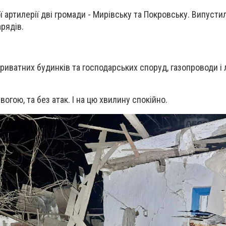
ї артилерії дві громади - Мирівську та Покровську. Випусти
рядів.
иватних будинків та господарських споруд, газопроводи і л
вогою, та без атак. І на цю хвилину спокійно.