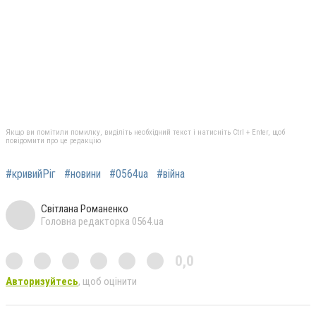
Якщо ви помітили помилку, виділіть необхідний текст і натисніть Ctrl + Enter, щоб
повідомити про це редакцію
#кривийРіг
#новини
#0564ua
#війна
Світлана Романенко
Головна редакторка 0564.ua
0,0
Авторизуйтесь
, щоб оцінити