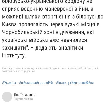
білорусько-українського кордону не
сприяє веденню маневреної війни, а
можливі шляхи вторгнення з білорусі до
Києва пролягають через вузькі місця в
Чорнобильській зоні відчуження, які
українські війська вже навчилися
захищати", – додають аналітики
інституту.
Якщо ви помітили помилку, виділіть необхідний текст і натисніть Ctrl + Enter, щоб
повідомити про це редакцію
#Україна
#військоваАгресіяРФ
#ІнститутВивченняВійни
Яна Титаренко
Журналістка