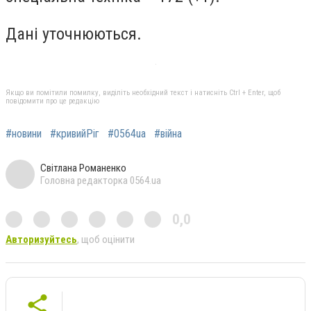
Дані уточнюються.
Якщо ви помітили помилку, виділіть необхідний текст і натисніть Ctrl + Enter, щоб
повідомити про це редакцію
#новини
#кривийРіг
#0564ua
#війна
Світлана Романенко
Головна редакторка 0564.ua
0,0
Авторизуйтесь
, щоб оцінити