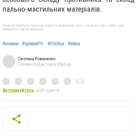
пально-мастильних матеріалів.
Якщо ви помітили помилку, виділіть необхідний текст і натисніть Ctrl + Enter, щоб
повідомити про це редакцію
#новини
#кривийРіг
#0564ua
#війна
Світлана Романенко
Головна редакторка 0564.ua
0,0
Авторизуйтесь
, щоб оцінити