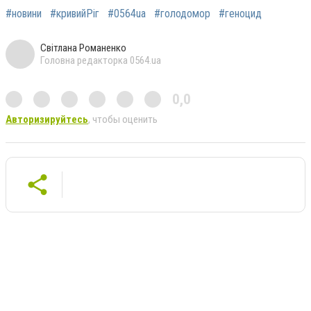
#новини
#кривийРіг
#0564ua
#голодомор
#геноцид
Світлана Романенко
Головна редакторка 0564.ua
0,0
Авторизируйтесь
, чтобы оценить