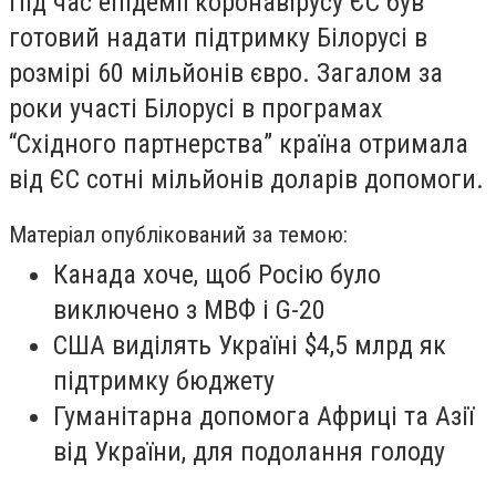
Під час епідемії коронавірусу ЄС був
готовий надати підтримку Білорусі в
розмірі 60 мільйонів євро. Загалом за
роки участі Білорусі в програмах
“Східного партнерства” країна отримала
від ЄС сотні мільйонів доларів допомоги.
Матеріал опублікований за темою:
Канада хоче, щоб Росію було
виключено з МВФ і G-20
США виділять Україні $4,5 млрд як
підтримку бюджету
Гуманітарна допомога Африці та Азії
від України, для подолання голоду