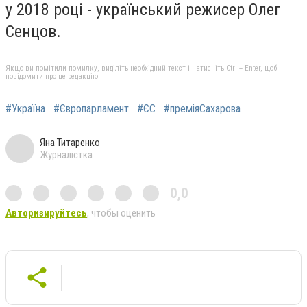
у 2018 році - український режисер Олег
Сенцов.
Якщо ви помітили помилку, виділіть необхідний текст і натисніть Ctrl + Enter, щоб
повідомити про це редакцію
#Україна
#Європарламент
#ЄС
#преміяСахарова
Яна Титаренко
Журналістка
0,0
Авторизируйтесь
, чтобы оценить