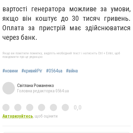
вартості генератора можливе за умови,
якщо він коштує до 30 тисяч гривень.
Оплата за пристрій має здійснюватися
через банк.
Якщо ви помітили помилку, виділіть необхідний текст і натисніть Ctrl + Enter, щоб
повідомити про це редакцію
#новини
#кривийРіг
#0564ua
#війна
Світлана Романенко
Головна редакторка 0564.ua
0,0
Авторизуйтесь
, щоб оцінити