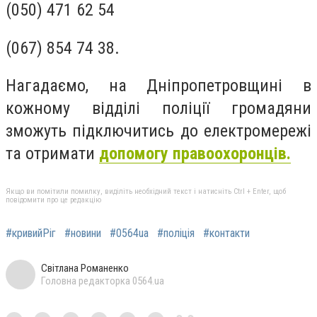
(050) 471 62 54
(067) 854 74 38.
Нагадаємо,
на Дніпропетровщині в
кожному відділі поліції громадяни
зможуть підключитись до електромережі
та отримати
допомогу правоохоронців.
Якщо ви помітили помилку, виділіть необхідний текст і натисніть Ctrl + Enter, щоб
повідомити про це редакцію
#кривийРіг
#новини
#0564ua
#поліція
#контакти
Світлана Романенко
Головна редакторка 0564.ua