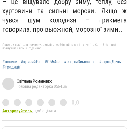
– це віщувало добру зиму, теплу, без
хуртовини та сильні морози. Якщо ж
чувся шум колодязя – прикмета
говорила, про вьюжной, морозної зими..
Якщо ви помітили помилку, виділіть необхідний текст і натисніть Ctrl + Enter, щоб
повідомити про це редакцію
#новини
#кривийРіг
#0564ua
#єгоріяЗимового
#юріївДень
#традиції
Світлана Романенко
Головна редакторка 0564.ua
0,0
Авторизуйтесь
, щоб оцінити