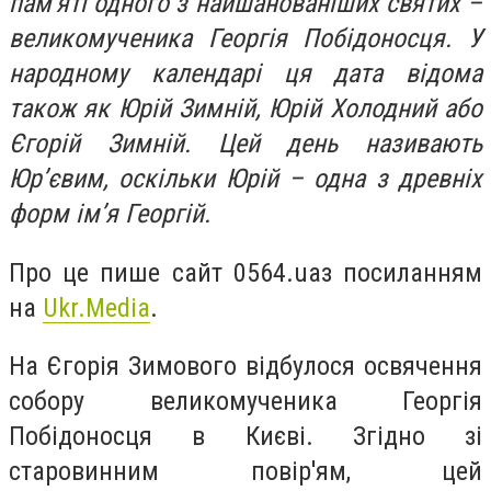
пам'яті одного з найшанованіших святих –
великомученика Георгія Побідоносця. У
народному календарі ця дата відома
також як Юрій Зимній, Юрій Холодний або
Єгорій Зимній. Цей день називають
Юр’євим, оскільки Юрій – одна з древніх
форм ім’я Георгій.
Про це пише сайт 0564.uaз посиланням
на
Ukr.Media
.
На Єгорія Зимового відбулося освячення
собору великомученика Георгія
Побідоносця в Києві. Згідно зі
старовинним повір'ям, цей