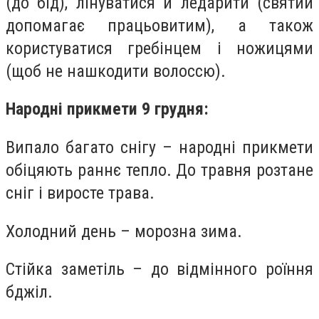
(до бід), лінуватися й ледарити (святий
допомагає працьовитим), а також
користуватися гребінцем і ножицями
(щоб не нашкодити волоссю).
Народні прикмети 9 грудня:
Випало багато снігу – народні прикмети
обіцяють раннє тепло. До травня розтане
сніг і виросте трава.
Холодний день – морозна зима.
Стійка заметіль – до відмінного роїння
бджіл.