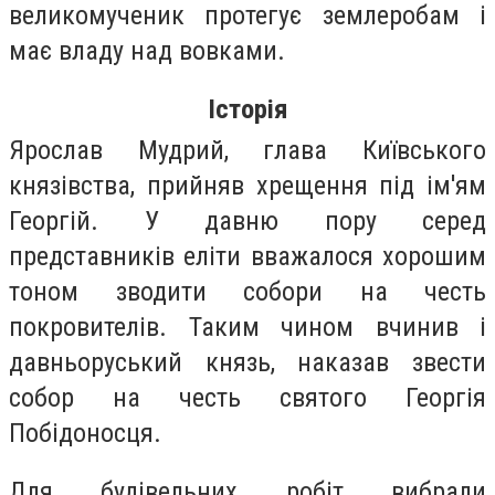
великомученик протегує землеробам і
має владу над вовками.
Історія
Ярослав Мудрий, глава Київського
князівства, прийняв хрещення під ім'ям
Георгій. У давню пору серед
представників еліти вважалося хорошим
тоном зводити собори на честь
покровителів. Таким чином вчинив і
давньоруський князь, наказав звести
собор на честь святого Георгія
Побідоносця.
Для будівельних робіт вибрали