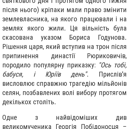
святкового дня і протягом одного тижня
після нього) кріпаки мали право змінити
землевласника, на якого працювали і на
землях якого жили. Ця вільність була
скасована указом Бориса Годунова.
Рішення царя, який вступив на трон після
припинення династії Рюриковичів,
породило популярну приказку:
"Ось тобі,
бабуся, і Юріїв день"
. Прислів'я
висловлює справжню трагедію мільйонів
селян, позбавлених волі вибору протягом
декількох століть.
Одне з найвідоміших див
великомученика Георгія Побідоносця –