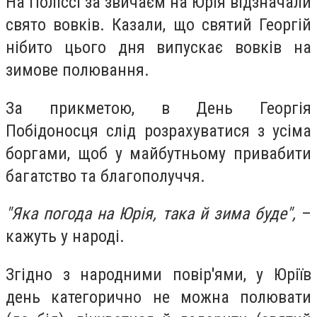
На Поліссі за звичаєм на Юрія відзначали
свято вовків. Казали, що святий Георгій
нібито цього дня випускає вовків на
зимове полювання.
За прикметою, в День Георгія
Побідоносця слід розрахуватися з усіма
боргами, щоб у майбутньому привабити
багатство та благополуччя.
"Яка погода на Юрія, така й зима буде",
–
кажуть у народі.
Згідно з народними повір'ями, у Юріїв
день категорично не можна полювати