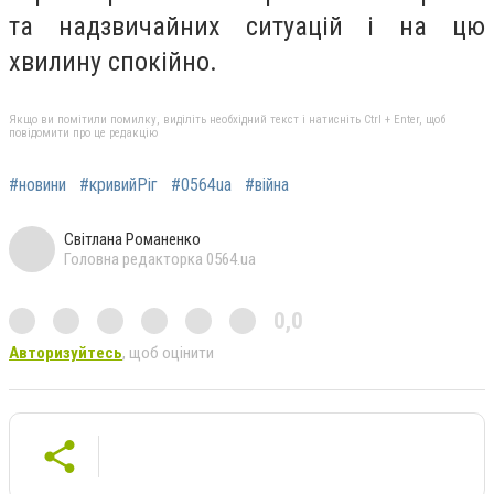
та надзвичайних ситуацій і на цю
хвилину спокійно.
Якщо ви помітили помилку, виділіть необхідний текст і натисніть Ctrl + Enter, щоб
повідомити про це редакцію
#новини
#кривийРіг
#0564ua
#війна
Світлана Романенко
Головна редакторка 0564.ua
0,0
Авторизуйтесь
, щоб оцінити