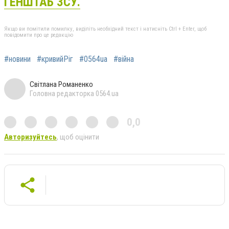
ГЕНШТАБ ЗСУ.
Якщо ви помітили помилку, виділіть необхідний текст і натисніть Ctrl + Enter, щоб
повідомити про це редакцію
#новини
#кривийРіг
#0564ua
#війна
Світлана Романенко
Головна редакторка 0564.ua
0,0
Авторизуйтесь
, щоб оцінити