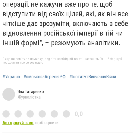
операції, не кажучи вже про те, щоб
відступити від своїх цілей, які, як він все
чіткіше дає зрозуміти, включають в себе
відновлення російської імперії в тій чи
іншій формі", – резюмують аналітики.
Якщо ви помітили помилку, виділіть необхідний текст і натисніть Ctrl + Enter, щоб
повідомити про це редакцію
#Україна
#військоваАгресіяРФ
#ІнститутВивченняВійни
Яна Титаренко
Журналістка
0,0
Авторизуйтесь
, щоб оцінити