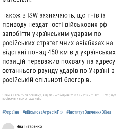
Також в ISW зазначають, що гнів із
приводу нездатності військових рф
запобігти українським ударам по
російських стратегічних авіабазах на
відстані понад 450 км від українських
позицій переважив похвалу на адресу
останнього раунду ударів по Україні в
російській спільноті блогерів.
Якщо ви помітили помилку, виділіть необхідний текст і натисніть Ctrl + Enter, щоб
повідомити про це редакцію
#Україна
#військоваАгресіяРФ
#ІнститутВивченняВійни
Яна Титаренко