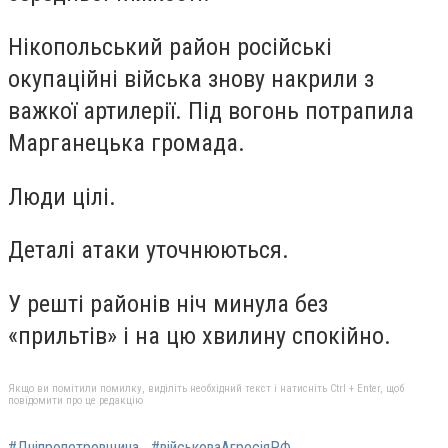
Нікопольський район російські
окупаційні війська знову накрили з
важкої артилерії. Під вогонь потрапила
Марганецька громада.
Люди цілі.
Деталі атаки уточнюються.
У решті районів ніч минула без
«прильтів» і на цю хвилину спокійно.
Якщо ви помітили помилку, виділіть необхідний текст і натисніть Ctrl + Enter, щоб
повідомити про це редакцію
#Дніпропетровщина
#військоваАгресіяРФ