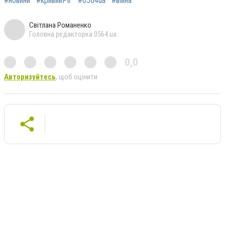
#новини
#кривийРіг
#0564ua
#війна
Світлана Романенко
Головна редакторка 0564.ua
0,0
Авторизуйтесь
, щоб оцінити