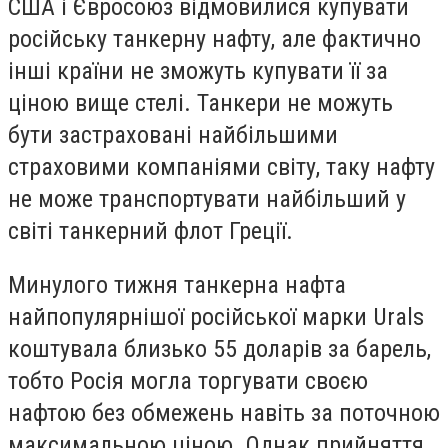
США і Євросоюз відмовилися купувати
російську танкерну нафту, але фактично
інші країни не зможуть купувати її за
ціною вище стелі. Танкери не можуть
бути застраховані найбільшими
страховими компаніями світу, таку нафту
не може транспортувати найбільший у
світі танкерний флот Греції.
Минулого тижня танкерна нафта
найпопулярнішої російської марки Urals
коштувала близько 55 доларів за барель,
тобто Росія могла торгувати своєю
нафтою без обмежень навіть за поточною
максимальною ціною. Однак прийняття