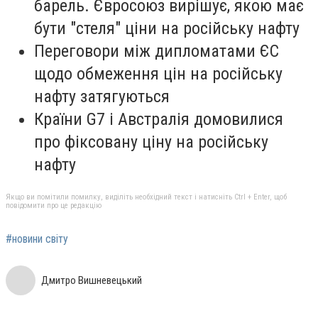
барель. Євросоюз вирішує, якою має
бути "стеля" ціни на російську нафту
Переговори між дипломатами ЄС
щодо обмеження цін на російську
нафту затягуються
Країни G7 і Австралія домовилися
про фіксовану ціну на російську
нафту
Якщо ви помітили помилку, виділіть необхідний текст і натисніть Ctrl + Enter, щоб
повідомити про це редакцію
#новини світу
Дмитро Вишневецький