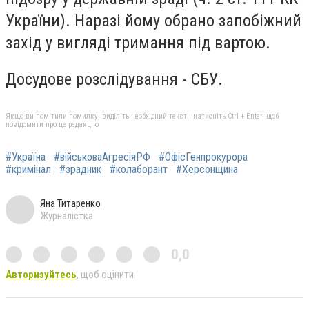
України). Наразі йому обрано запобіжний
захід у вигляді тримання під вартою.
Досудове розслідування - СБУ.
Якщо ви помітили помилку, виділіть необхідний текст і натисніть Ctrl + Enter, щоб
повідомити про це редакцію
#Україна
#військоваАгресіяРФ
#ОфісГенпрокурора
#кримінал
#зрадник
#колаборант
#Херсонщина
Яна Титаренко
Журналістка
0,0
Авторизуйтесь
, щоб оцінити