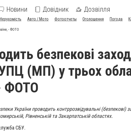
Новини
Довідник
Дозвілля
Нерухомість
Авто / Мото
Фотоотчеты
Оголошення
Погода
К
раїни, - ФОТО
одить безпекові заход
 УПЦ (МП) у трьох обл
 - ФОТО
зпеки України проводить контррозвідувальні (безпекові) з
омирській, Рівненській та Закарпатській областях.
служба СБУ.