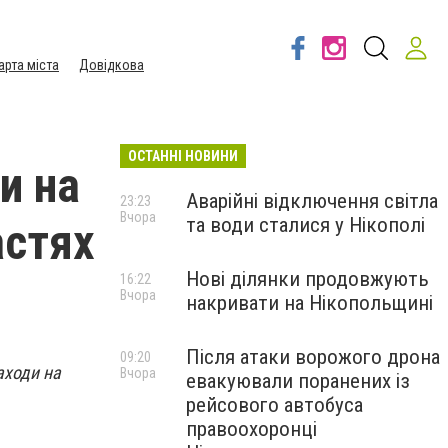
арта міста
Довідкова
ОСТАННІ НОВИНИ
и на
Аварійні відключення світла
23:23
Вчора
та води сталися у Нікополі
астях
Нові ділянки продовжують
16:22
Вчора
накривати на Нікопольщині
Після атаки ворожого дрона
09:20
аходи на
Вчора
евакуювали поранених із
рейсового автобуса
правоохоронці