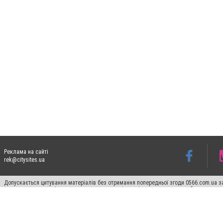
Реклама на сайті
rek@citysites.ua
Допускається цитування матеріалів без отримання попередньої згоди 0566.com.ua за
пошукових систем гіперпосилання на цитовані статті не нижче другого абзацу в тек
Матеріали з плашками "Новини компаній", "Промо", "Партнерський матеріал", "Партнер