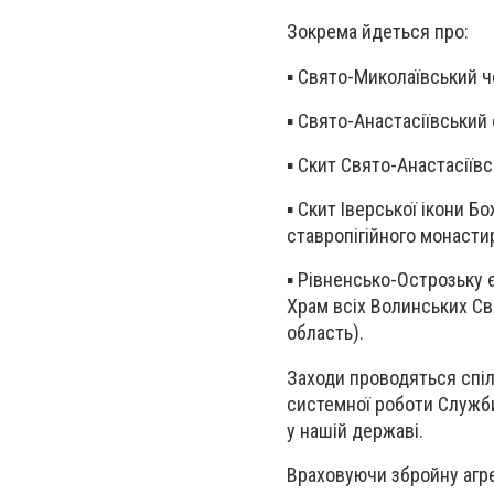
Зокрема йдеться про:
▪️ Свято-Миколаївський ч
▪️ Свято-Анастасіївськи
▪️ Скит Свято-Анастасії
▪️ Скит Іверської ікони 
ставропігійного монасти
▪️ Рівненсько-Острозьку 
Храм всіх Волинських Св
область).
Заходи проводяться спіл
системної роботи Служби
у нашій державі.
Враховуючи збройну агре