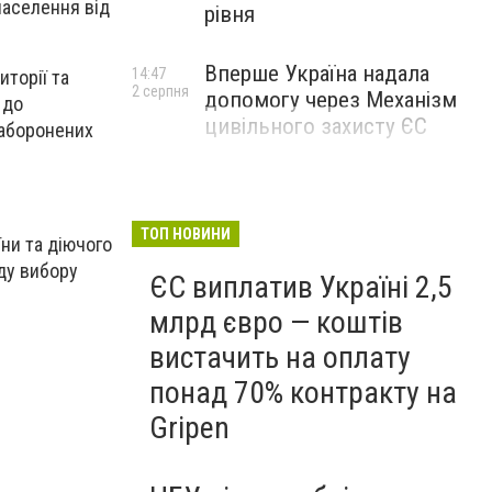
населення від
рівня
Вперше Україна надала
14:47
торії та
2 серпня
допомогу через Механізм
 до
цивільного захисту ЄС
заборонених
ТОП НОВИНИ
ни та діючого
ду вибору
ЄС виплатив Україні 2,5
млрд євро — коштів
вистачить на оплату
понад 70% контракту на
Gripen