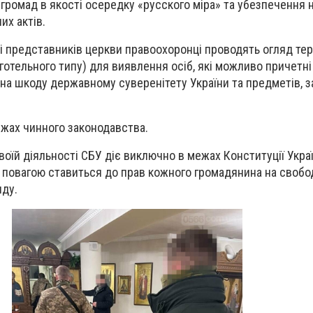
 громад в якості осередку «русского міра» та убезпечення 
их актів.
і представників церкви правоохоронці проводять огляд тери
готельного типу) для виявлення осіб, які можливо причетні
 на шкоду державному суверенітету України та предметів, 
межах чинного законодавства.
воїй діяльності СБУ діє виключно в межах Конституції Украї
з повагою ставиться до прав кожного громадянина на свобо
яду.