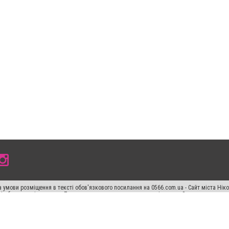
 умови розміщення в тексті обов'язкового посилання на 0566.com.ua - Сайт міста Нік
сті або в якості джерела. Порушення виняткових прав переслідується Законом.
ський спецпроєкт", "Політичні новини", "Пресреліз", "PR", "Офіційно", "Політична рек