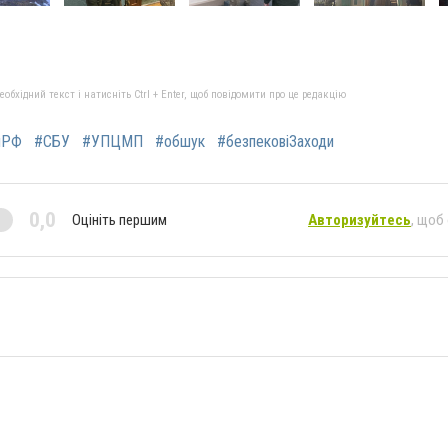
бхідний текст і натисніть Ctrl + Enter, щоб повідомити про це редакцію
яРФ
#СБУ
#УПЦМП
#обшук
#безпековіЗаходи
0,0
Оцініть першим
Авторизуйтесь
, щоб