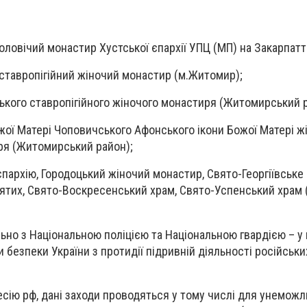
оловічий монастир Хустської єпархії УПЦ (МП) на Закарпатті
й ставропігійний жіночий монастир (м.Житомир);
вського ставропігійного жіночого монастиря (Житомирський 
Божої Матері Чоповичського Афонського ікони Божої Матері ж
ря (Житомирський район);
єпархію, Городоцький жіночий монастир, Свято-Георгіївське 
ятих, Свято-Воскресенський храм, Свято-Успенський храм 
ьно з Національною поліцією та Національною гвардією – у
 безпеки України з протидії підривній діяльності російськ
сію рф, дані заходи проводяться у тому числі для унемож