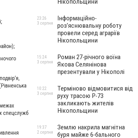
Нікопольщини
Інформаційно-
23:26
;
3 серпня
роз’яснювальну роботу
провели серед аграріїв
Нікопольщини
район);
Роман 27-річного воїна
15:24
іночого
3 серпня
Якова Селянінова
презентували у Нікополі
подвір’я,
(Рівненська
Терміново відмовитися від
10:22
3 серпня
руху трасою Р-73
закликають жителів
 межах
Нікопольщини
их спецслужб
Землю накрила магнітна
19:37
ливлення
2 серпня
буря майже 6-бального