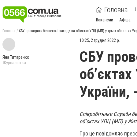
Головна
Вакансии
Афіша
Головна
СБУ проводить безпекові заходи на об’єктах УПЦ (МП) у трьох областях Ук
10:25, 2 грудня 2022 р.
СБУ пров
Яна Титаренко
Журналістка
об’єктах
України,
Співробітники Служби бе
об’єктах УПЦ (МП) у Жит
Про це повідомляє прес