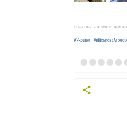
Якщо ви помітили помилку, виділіть нео
#Україна
#військоваАгресі