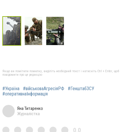
Якщо ви помітили помилку, виділіть необхідний текст і натисніть Ctrl + Enter, щоб
повідомити про це редакцію
#Україна
#військоваАгресіяРФ
#ГенштабЗСУ
#оперативнаІнформація
Яна Титаренко
Журналістка
0,0