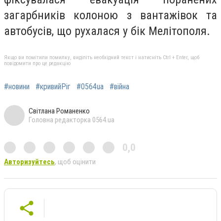
загарбників колоною з вантажівок та
автобусів, що рухалася у бік Мелітополя.
Якщо ви помітили помилку, виділіть необхідний текст і натисніть Ctrl + Enter, щоб
повідомити про це редакцію
#новини
#кривийРіг
#0564ua
#війна
Світлана Романенко
Головна редакторка 0564.ua
0,0
Авторизуйтесь
, щоб оцінити