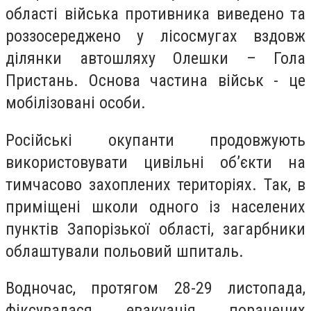
області війська противника виведено та
роззосереджено у лісосмугах вздовж
ділянки автошляху Олешки – Гола
Пристань. Основа частина військ - це
мобілізовані особи.
Російські окупанти продовжують
використовувати цивільні об’єкти на
тимчасово захоплених територіях. Так, в
приміщені школи одного із населених
пунктів Запорізької області, загарбники
облаштували польовий шпиталь.
Водночас, протягом 28-29 листопада,
фіксувалася евакуація поранених