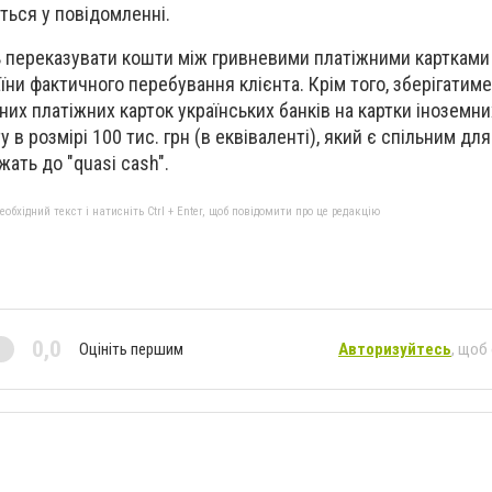
ться у повідомленні.
 переказувати кошти між гривневими платіжними картками 
їни фактичного перебування клієнта. Крім того, зберігатим
их платіжних карток українських банків на картки іноземни
 в розмірі 100 тис. грн (в еквіваленті), який є спільним дл
жать до "quasi cash".
бхідний текст і натисніть Ctrl + Enter, щоб повідомити про це редакцію
0,0
Оцініть першим
Авторизуйтесь
, щоб