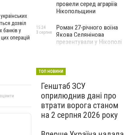
провели серед аграріїв
Нікопольщини
українських
еться дозвіл
Роман 27-річного воїна
15:24
х банків у
3 серпня
Якова Селянінова
я цих операцій
презентували у Нікополі
ТОП НОВИНИ
Генштаб ЗСУ
оприлюднив дані про
 оцінити
втрати ворога станом
на 2 серпня 2026 року
Вперше Україна надала