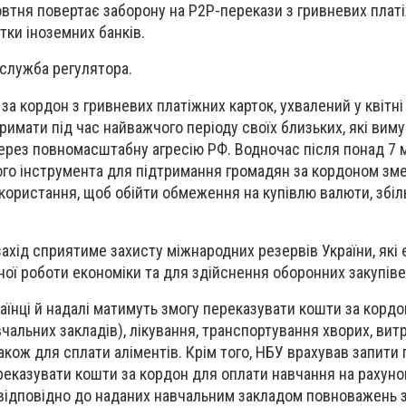
овтня повертає заборону на Р2Р-перекази з гривневих плат
ртки іноземних банків.
служба регулятора.
за кордон з гривневих платіжних карток, ухвалений у квітні
тримати під час найважчого періоду своїх близьких, які вим
 через повномасштабну агресію РФ. Водночас після понад 7 
ого інструмента для підтримання громадян за кордоном зм
користання, щоб обійти обмеження на купівлю валюти, збіл
захід сприятиме захисту міжнародних резервів України, які
ної роботи економіки та для здійснення оборонних закупіве
раїнці й надалі матимуть змогу переказувати кошти за корд
чальних закладів), лікування, транспортування хворих, витр
також для сплати аліментів. Крім того, НБУ врахував запити
реказувати кошти за кордон для оплати навчання на рахун
 відповідно до наданих навчальним закладом повноважень 