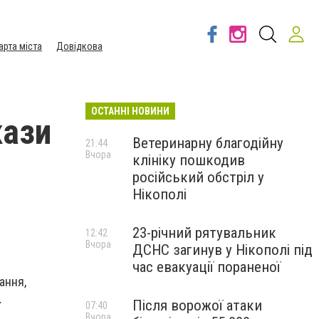
арта міста
Довідкова
ОСТАННІ НОВИНИ
кази
Ветеринарну благодійну
21:44
Вчора
клініку пошкодив
російський обстріл у
Нікополі
23-річний рятувальник
12:42
Вчора
ДСНС загинув у Нікополі під
час евакуації пораненої
ання,
.
Після ворожої атаки
07:40
Вчора