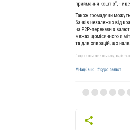
приймання коштів", - йде
Також громадяни можуть
банків незалежно від кра
на Р2Р-перекази з валютн
межах щомісячного ліміту
та для операцій, що нале
Якщо ви помітили помилку, виділіть нео
#Нацбанк
#курс валют