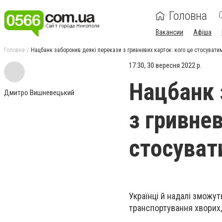
Головна
Вакансии
Афіша
Головна
Нацбанк заборонив деякі перекази з гривневих карток: кого це стосувати
17:30, 30 вересня 2022 р.
Нацбанк 
Дмитро Вишневецький
з гривнев
стосуват
Українці й надалі зможут
транспортування хворих, 