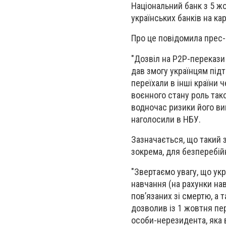
Національний банк з 5 ж
українських банків на ка
Про це повідомила прес-
"Дозвіл на Р2Р-перекази 
дав змогу українцям під
переїхали в інші країни
воєнного стану роль так
водночас ризики його ви
наголосили в НБУ.
Зазначається, що такий 
зокрема, для безперебій
"Звертаємо увагу, що ук
навчання (на рахунки нав
пов’язаних зі смертю, а 
дозволив із 1 жовтня пе
особи-нерезидента, яка