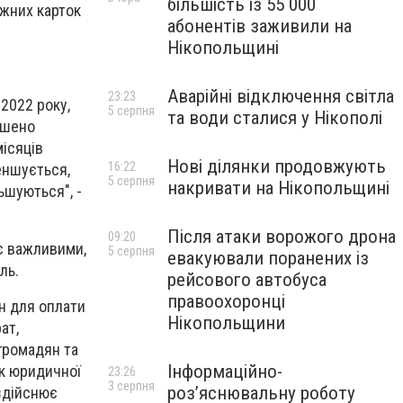
більшість із 55 000
іжних карток
абонентів заживили на
Нікопольщині
Аварійні відключення світла
23:23
 2022 року,
5 серпня
та води сталися у Нікополі
ушено
місяців
Нові ділянки продовжують
16:22
еншується,
5 серпня
накривати на Нікопольщині
ьшуються", -
Після атаки ворожого дрона
09:20
 є важливими,
5 серпня
евакуювали поранених із
ль.
рейсового автобуса
правоохоронці
он для оплати
Нікопольщини
ат,
 громадян та
Інформаційно-
ок юридичної
23:26
3 серпня
роз’яснювальну роботу
здійснює