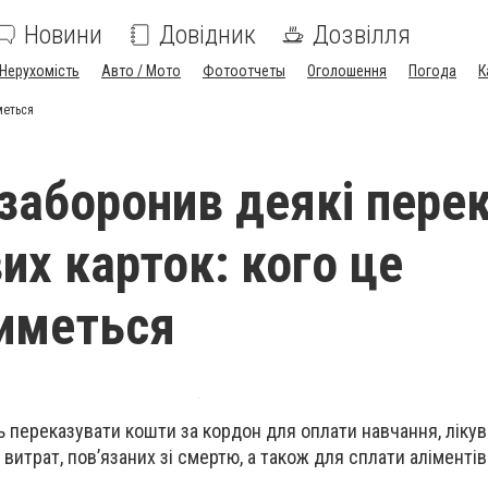
Новини
Довідник
Дозвілля
Нерухомість
Авто / Мото
Фотоотчеты
Оголошення
Погода
К
меться
заборонив деякі пере
их карток: кого це
иметься
ь переказувати кошти за кордон для оплати навчання, лікув
витрат, пов’язаних зі смертю, а також для сплати аліментів