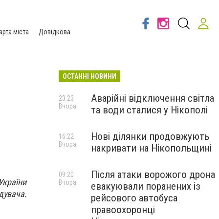
арта міста
Довідкова
ОСТАННІ НОВИНИ
Аварійні відключення світла
23:23
Вчора
та води сталися у Нікополі
Нові ділянки продовжують
16:22
Вчора
накривати на Нікопольщині
Після атаки ворожого дрона
09:20
України
Вчора
евакуювали поранених із
дувача.
рейсового автобуса
правоохоронці