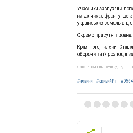
Учасники заслухали допо
на ділянках фронту, де 
українських земель від о
Окремо присутні проанал
Крім того, члени Став
оборони та їх розподіл 
Якщо ви помітили помилку, виділіть нео
#новини
#кривийРіг
#0564