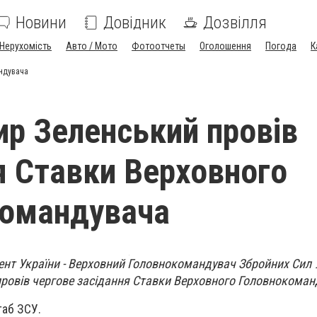
Новини
Довідник
Дозвілля
Нерухомість
Авто / Мото
Фотоотчеты
Оголошення
Погода
К
ндувача
р Зеленський провів
я Ставки Верховного
командувача
ент України - Верховний Головнокомандувач Збройних Сил 
ровів чергове засідання Ставки Верховного Головнокоман
таб ЗСУ.