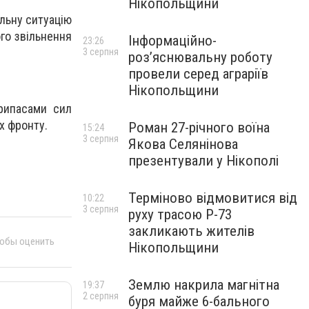
Нікопольщини
льну ситуацію
го звільнення
Інформаційно-
23:26
3 серпня
роз’яснювальну роботу
провели серед аграріїв
Нікопольщини
рипасами сил
ах фронту.
Роман 27-річного воїна
15:24
3 серпня
Якова Селянінова
презентували у Нікополі
Терміново відмовитися від
10:22
3 серпня
руху трасою Р-73
закликають жителів
тобы оценить
Нікопольщини
Землю накрила магнітна
19:37
2 серпня
буря майже 6-бального