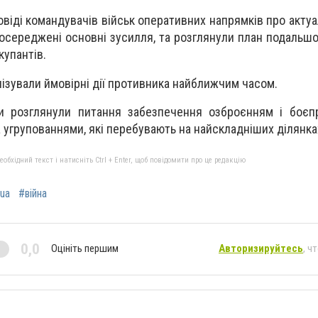
віді командувачів військ оперативних напрямків про актуа
зосереджені основні зусилля, та розглянули план подальшо
купантів.
ізували ймовірні дії противника найближчим часом.
ки розглянули питання забезпечення озброєнням і боєп
за угрупованнями, які перебувають на найскладніших ділянк
бхідний текст і натисніть Ctrl + Enter, щоб повідомити про це редакцію
ua
#війна
0,0
Оцініть першим
Авторизируйтесь
, ч