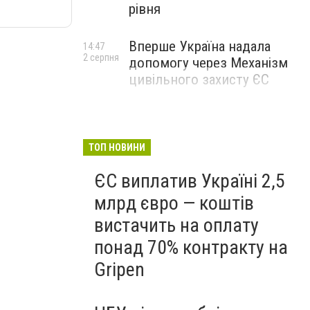
рівня
Вперше Україна надала
14:47
2 серпня
допомогу через Механізм
цивільного захисту ЄС
ТОП НОВИНИ
ЄС виплатив Україні 2,5
млрд євро — коштів
вистачить на оплату
понад 70% контракту на
Gripen