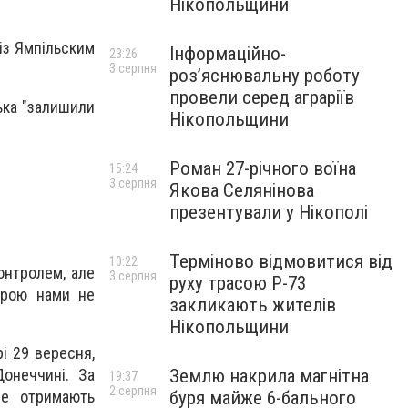
Нікопольщини
із Ямпільским
Інформаційно-
23:26
3 серпня
роз’яснювальну роботу
провели серед аграріїв
ська "залишили
Нікопольщини
Роман 27-річного воїна
15:24
3 серпня
Якова Селянінова
презентували у Нікополі
Терміново відмовитися від
10:22
онтролем, але
3 серпня
руху трасою Р-73
ірою нами не
закликають жителів
Нікопольщини
і 29 вересня,
Землю накрила магнітна
онеччині. За
19:37
2 серпня
буря майже 6-бального
не отримають