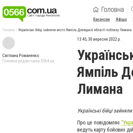
Головна
Вакансии
Афіша
Головна
Українські бійці зайняли місто Ямпіль Донецької області поблизу Лимана
13:45, 30 вересня 2022 р.
Українськ
Світлана Романенко
Головна редакторка 0564.ua
Ямпіль Д
Лимана
Українські бійці зайнял
Про це повідомляє
"Укра
ведуть карту бойових ді