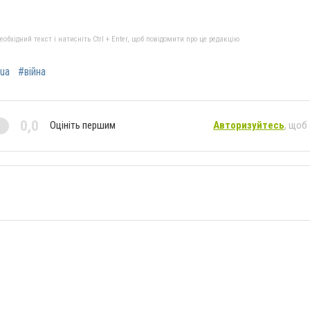
бхідний текст і натисніть Ctrl + Enter, щоб повідомити про це редакцію
ua
#війна
0,0
Оцініть першим
Авторизуйтесь
, щоб