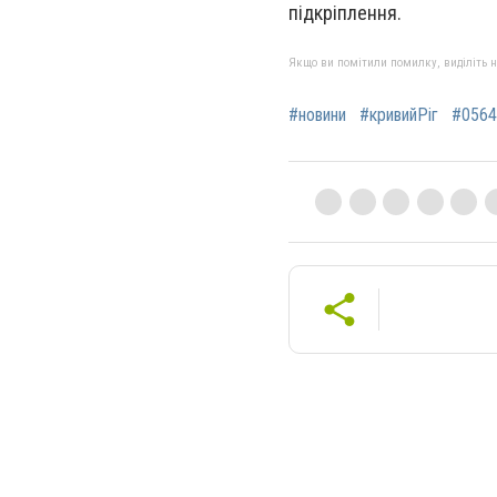
підкріплення.
Якщо ви помітили помилку, виділіть нео
#новини
#кривийРіг
#0564