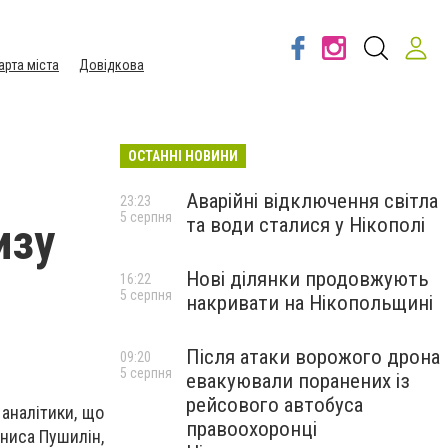
арта міста
Довідкова
ОСТАННІ НОВИНИ
Аварійні відключення світла
23:23
5 серпня
та води сталися у Нікополі
изу
Нові ділянки продовжують
16:22
5 серпня
накривати на Нікопольщині
Після атаки ворожого дрона
09:20
5 серпня
евакуювали поранених із
рейсового автобуса
аналітики, що
правоохоронці
ниса Пушилін,