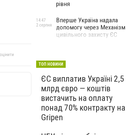
рівня
Вперше Україна надала
14:47
2 серпня
допомогу через Механізм
цивільного захисту ЄС
 оцінити
ТОП НОВИНИ
ЄС виплатив Україні 2,5
млрд євро — коштів
вистачить на оплату
понад 70% контракту на
Gripen