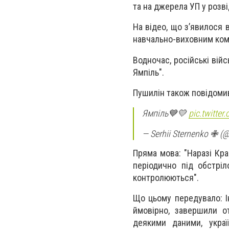
та на джерела УП у розві
На відео, що з’явилося 
навчально-виховним ко
Водночас, російські вій
Ямпіль".
Пушилін також повідоми
Ямпіль💙💛
pic.twitte
— Serhii Sternenko ✙ (
Пряма мова: "Наразі Кра
періодично під обстрі
контролюються".
Що цьому передувало: І
ймовірно, завершили о
деякими даними, украї