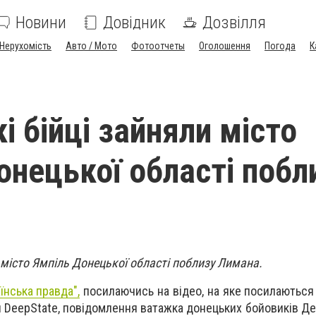
Новини
Довідник
Дозвілля
Нерухомість
Авто / Мото
Фотоотчеты
Оголошення
Погода
К
і бійці зайняли місто
онецької області побл
и місто Ямпіль Донецької області поблизу Лимана.
їнська правда",
посилаючись на відео, на яке посилаються 
й DeepState, повідомлення ватажка донецьких бойовиків Де