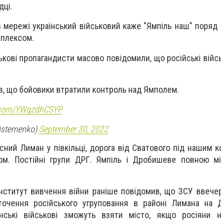
дці.
в мережі український військовий каже "Ямпіль наш" поряд 
мплексом.
ськові пропагандисти масово повідомили, що російські вій
в, що бойовики втратили контроль над Ямполем.
r.com/YWqzdhCSYP
@sternenko)
September 30, 2022
сний Лиман у півкільці, дорога від Сватового під нашим к
лом. Постійні групи ДРГ. Ямпіль і Дробишеве повною м
нститут вивчення війни раніше повідомив, що ЗСУ ввечер
точення російського угруповання в районі Лимана на Д
нські військові зможуть взяти місто, якщо росіяни 