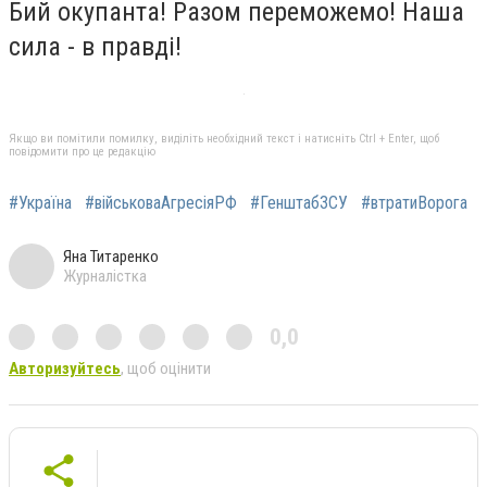
Бий окупанта! Разом переможемо! Наша
сила - в правді!
Якщо ви помітили помилку, виділіть необхідний текст і натисніть Ctrl + Enter, щоб
повідомити про це редакцію
#Україна
#військоваАгресіяРФ
#ГенштабЗСУ
#втратиВорога
Яна Титаренко
Журналістка
0,0
Авторизуйтесь
, щоб оцінити