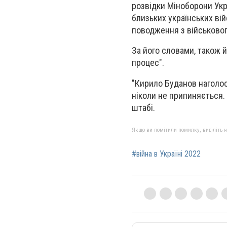
розвідки Міноборони Укр
близьких українських ві
поводження з військово
За його словами, також й
процес".
"Кирило Буданов наголос
ніколи не припиняється. 
штабі.
Якщо ви помітили помилку, виділіть нео
#війна в Україні 2022