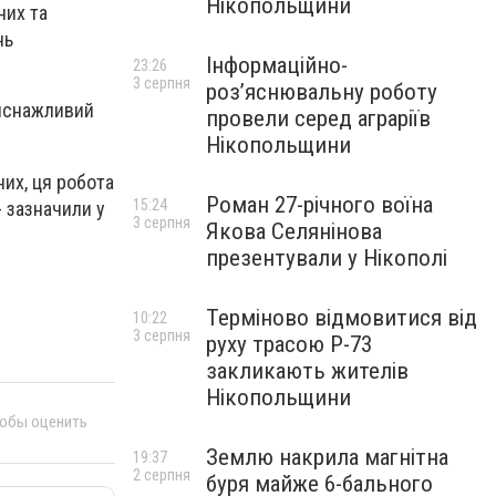
Нікопольщини
них та
нь
Інформаційно-
23:26
3 серпня
роз’яснювальну роботу
 виснажливий
провели серед аграріїв
Нікопольщини
их, ця робота
Роман 27-річного воїна
15:24
- зазначили у
3 серпня
Якова Селянінова
презентували у Нікополі
Терміново відмовитися від
10:22
3 серпня
руху трасою Р-73
закликають жителів
Нікопольщини
тобы оценить
Землю накрила магнітна
19:37
2 серпня
буря майже 6-бального