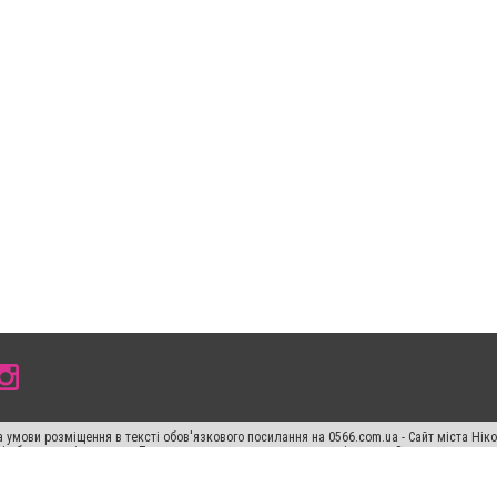
 умови розміщення в тексті обов'язкового посилання на 0566.com.ua - Сайт міста Нік
сті або в якості джерела. Порушення виняткових прав переслідується Законом.
ський спецпроєкт", "Політичні новини", "Пресреліз", "PR", "Офіційно", "Політична рек