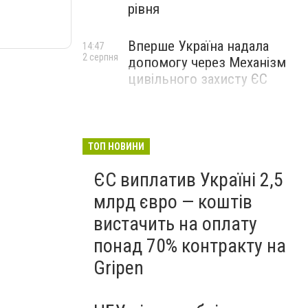
рівня
Вперше Україна надала
14:47
2 серпня
допомогу через Механізм
цивільного захисту ЄС
ТОП НОВИНИ
ЄС виплатив Україні 2,5
млрд євро — коштів
вистачить на оплату
понад 70% контракту на
Gripen