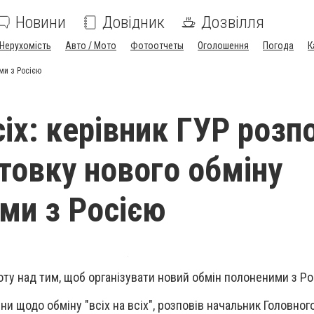
Новини
Довідник
Дозвілля
Нерухомість
Авто / Мото
Фотоотчеты
Оголошення
Погода
К
ими з Росією
сіх: керівник ГУР розп
отовку нового обміну
ми з Росією
оту над тим, щоб організувати новий обмін полоненими з Ро
и щодо обміну "всіх на всіх", розповів начальник Головног