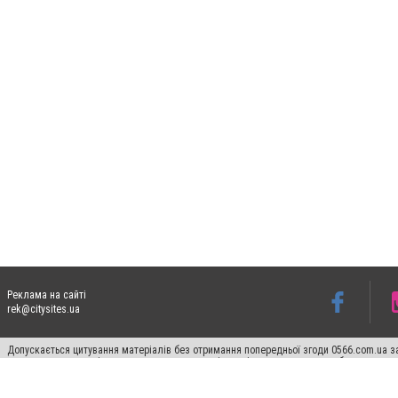
Реклама на сайті
rek@citysites.ua
Допускається цитування матеріалів без отримання попередньої згоди 0566.com.ua за
пошукових систем гіперпосилання на цитовані статті не нижче другого абзацу в тек
Матеріали з плашками "Новини компаній", "Промо", "Партнерський матеріал", "Партнер