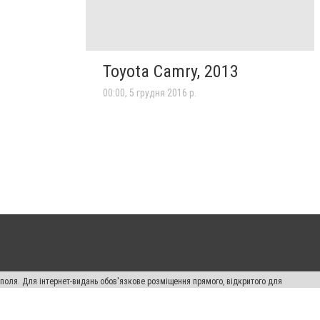
Toyota Camry, 2013
00:00, 5 грудня 2016 р.
ополя. Для інтернет-видань обов'язкове розміщення прямого, відкритого для
лама" публікуються на правах реклами.