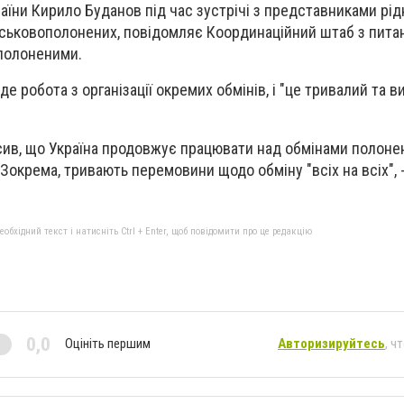
аїни Кирило Буданов під час зустрічі з представниками рід
йськовополонених, повідомляє Координаційний штаб з пита
полоненими.
де робота з організації окремих обмінів, і "це тривалий та
ив, що Україна продовжує працювати над обмінами полонен
Зокрема, тривають перемовини щодо обміну "всіх на всіх", 
бхідний текст і натисніть Ctrl + Enter, щоб повідомити про це редакцію
0,0
Оцініть першим
Авторизируйтесь
, ч