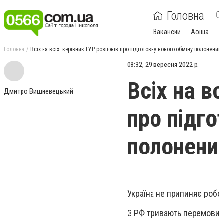
Головна
Вакансии
Афіша
Головна
Всіх на всіх: керівник ГУР розповів про підготовку нового обміну полонен
08:32, 29 вересня 2022 р.
Всіх на в
Дмитро Вишневецький
про підг
полонени
Україна не припиняє роб
З РФ тривають перемовин