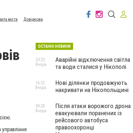
арта міста
Довідкова
ОСТАННІ НОВИНИ
овів
Аварійні відключення світла
23:23
Вчора
та води сталися у Нікополі
Нові ділянки продовжують
16:22
Вчора
накривати на Нікопольщині
Після атаки ворожого дрона
09:20
Вчора
евакуювали поранених із
сією.
рейсового автобуса
правоохоронці
о управління