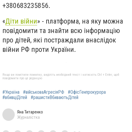
+380683235856.
«
Діти війни
» - платформа, на яку можна
повідомити та знайти всю інформацію
про дітей, які постраждали внаслідок
війни РФ проти України.
Якщо ви помітили помилку, виділіть необхідний текст і натисніть Ctrl + Enter, щоб
повідомити про це редакцію
#Україна
#військоваАгресіяРФ
#ОфісГенпрокурора
#вбивціДітей
#рашистиВбиваютьДітей
Яна Титаренко
Журналістка