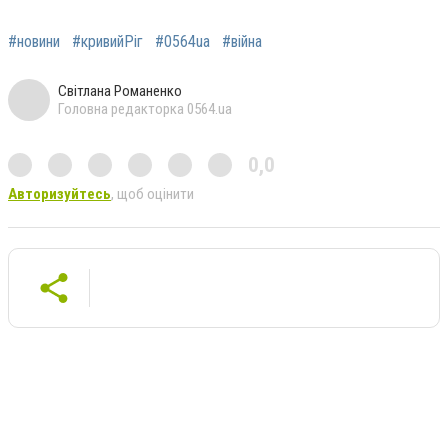
#новини
#кривийРіг
#0564ua
#війна
Світлана Романенко
Головна редакторка 0564.ua
0,0
Авторизуйтесь
, щоб оцінити