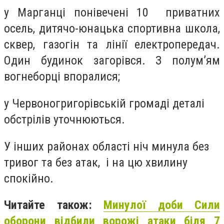
у Марганці понівечені 10 приватних
осель, дитячо-юнацька спортивна школа,
сквер, газогін та лінії електропередач.
Один будинок загорівся. З полум’ям
вогнеборці впоралися;
у Червоногригорівській громаді деталі
обстрілів уточнюються.
У інших районах області ніч минула без
тривог та без атак, і на цю хвилину
спокійно.
Читайте також:
Минулої доби Сили
оборони відбили ворожі атаки біля 7