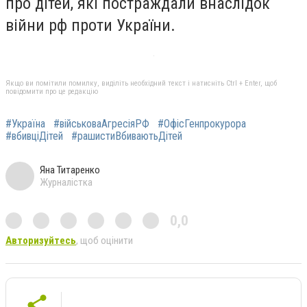
про дітей, які постраждали внаслідок
війни рф проти України.
Якщо ви помітили помилку, виділіть необхідний текст і натисніть Ctrl + Enter, щоб
повідомити про це редакцію
#Україна
#військоваАгресіяРФ
#ОфісГенпрокурора
#вбивціДітей
#рашистиВбиваютьДітей
Яна Титаренко
Журналістка
0,0
Авторизуйтесь
, щоб оцінити