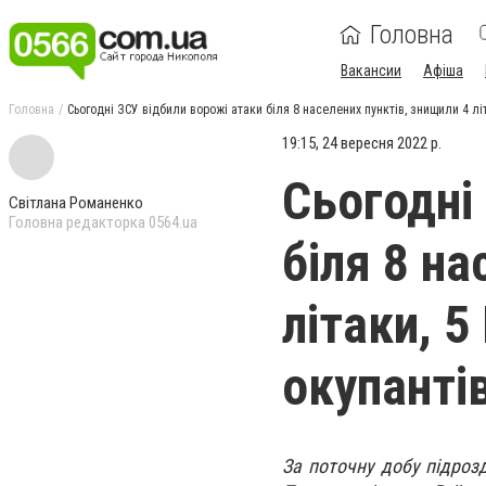
Головна
Вакансии
Афіша
Головна
Сьогодні ЗСУ відбили ворожі атаки біля 8 населених пунктів, знищили 4 лі
19:15, 24 вересня 2022 р.
Сьогодні
Світлана Романенко
Головна редакторка 0564.ua
біля 8 на
літаки, 5
окупанті
За поточну добу підроз