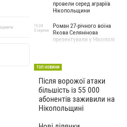
провели серед аграріїв
Нікопольщини
Роман 27-річного воїна
15:24
 оцінити
3 серпня
Якова Селянінова
презентували у Нікополі
ТОП НОВИНИ
Після ворожої атаки
більшість із 55 000
абонентів заживили на
Нікопольщині
Нові ділянки