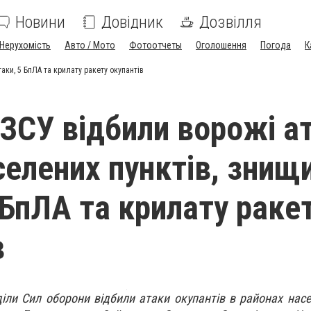
Новини
Довідник
Дозвілля
Нерухомість
Авто / Мото
Фотоотчеты
Оголошення
Погода
К
таки, 5 БпЛА та крилату ракету окупантів
 ЗСУ відбили ворожі а
селених пунктів, знищ
 БпЛА та крилату раке
в
діли Сил оборони відбили атаки окупантів в районах насе