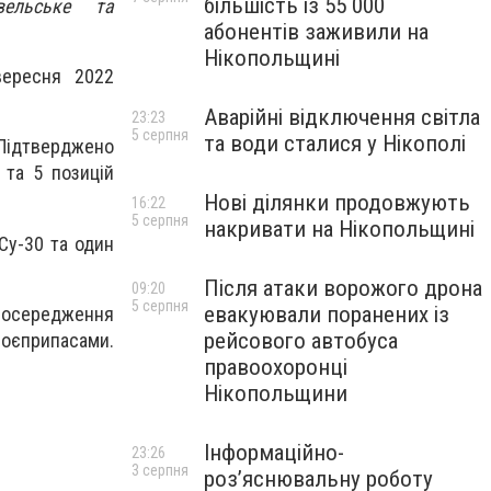
більшість із 55 000
вельське та
абонентів заживили на
Нікопольщині
вересня 2022
Аварійні відключення світла
23:23
5 серпня
та води сталися у Нікополі
 Підтверджено
 та 5 позицій
Нові ділянки продовжують
16:22
5 серпня
накривати на Нікопольщині
 Су-30 та один
Після атаки ворожого дрона
09:20
5 серпня
евакуювали поранених із
в зосередження
рейсового автобуса
 боєприпасами.
правоохоронці
Нікопольщини
Інформаційно-
23:26
3 серпня
роз’яснювальну роботу