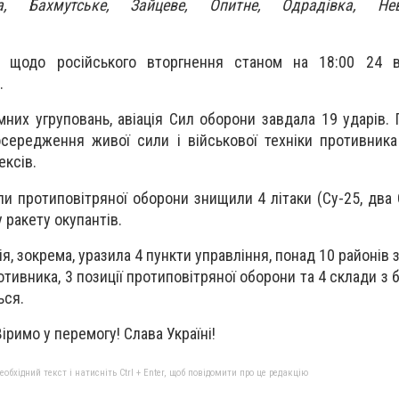
ка, Бахмутське, Зайцеве, Опитне, Одрадівка, Не
ю щодо російського вторгнення станом на 18:00 24 
.
мних угруповань, авіація Сил оборони завдала 19 ударів.
середження живої сили і військової техніки противника
ексів.
іли протиповітряної оборони знищили 4 літаки (Су-25, два
у ракету окупантів.
рія, зокрема, уразила 4 пункти управління, понад 10 районі
отивника, 3 позиції протиповітряної оборони та 4 склади з
ься.
римо у перемогу! Слава Україні!
бхідний текст і натисніть Ctrl + Enter, щоб повідомити про це редакцію