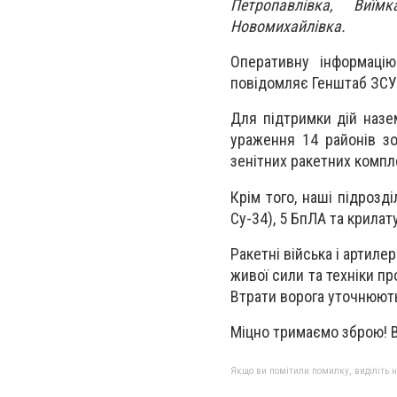
Петропавлівка, Виїм
Новомихайлівка.
Оперативну інформаці
повідомляє Генштаб ЗСУ
Для підтримки дій назе
ураження 14 районів зо
зенітних ракетних компл
Крім того, наші підрозд
Су-34), 5 БпЛА та крилат
Ракетні війська і артиле
живої сили та техніки пр
Втрати ворога уточнюют
Міцно тримаємо зброю! Ві
Якщо ви помітили помилку, виділіть нео