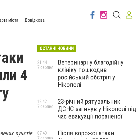
арта міста
Довідкова
ОСТАННІ НОВИНИ
таки
Ветеринарну благодійну
21:44
7 серпня
клініку пошкодив
или 4
російський обстріл у
Нікополі
ту
23-річний рятувальник
12:42
7 серпня
ДСНС загинув у Нікополі під
час евакуації пораненої
Після ворожої атаки
лених пунктів
07:40
7 серпня