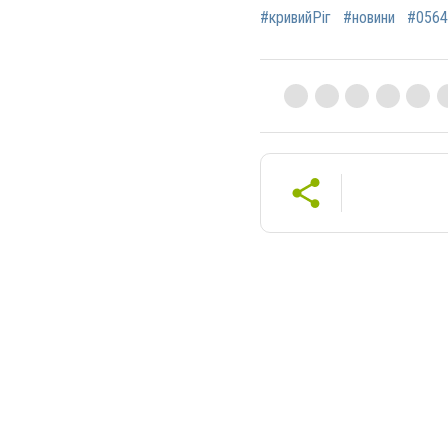
#кривийРіг
#новини
#0564