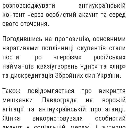
розповсюджувати антиукраїнській
контент через особистий акаунт та серед
свого оточення.
Погодившись на пропозицію, основними
наративами поплічниці окупантів стали
пости про «героїзм» російських
найманців квазіутворень «днр» та «лнр»
та дискредитація Збройних сил України.
Також повідомляється про викриття
мешканки Павлограда на ворожій
агітації та антиукраїнській пропаганді.
Жінка використовувала особистий
акаунт у соціальній мережі і активно