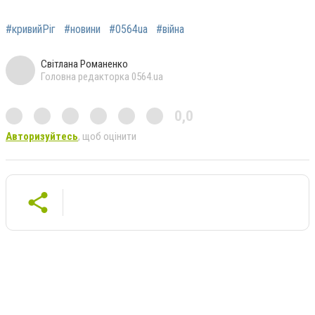
#кривийРіг
#новини
#0564ua
#війна
Світлана Романенко
Головна редакторка 0564.ua
0,0
Авторизуйтесь
, щоб оцінити