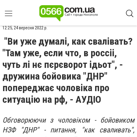
12:25, 24 вересня 2022 р.
"Ви уже думалі, как свалівать?
"Там уже, если что, в россіі,
чуть лі нє пєрєворот ідьот", -
дружина бойовика "ДНР"
попереджає чоловіка про
ситуацію на рф, - АУДІО
Обговорюючи з чоловіком - бойовиком
НЗФ "ДНР" - питання, "как сваливать",