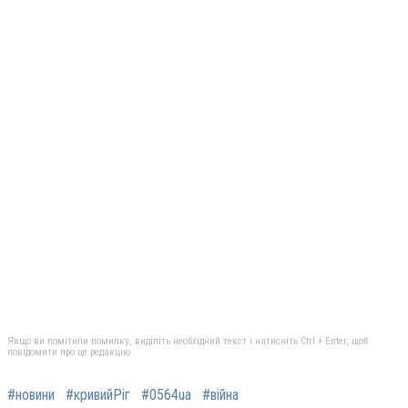
Якщо ви помітили помилку, виділіть необхідний текст і натисніть Ctrl + Enter, щоб
повідомити про це редакцію
#новини
#кривийРіг
#0564ua
#війна