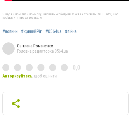
Якщо ви помітили помилку, виділіть необхідний текст і натисніть Ctrl + Enter, щоб
повідомити про це редакцію
#новини
#кривийРіг
#0564ua
#війна
Світлана Романенко
Головна редакторка 0564.ua
0,0
Авторизуйтесь
, щоб оцінити