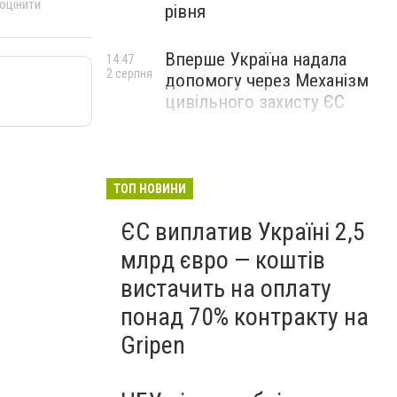
 оцінити
рівня
Вперше Україна надала
14:47
2 серпня
допомогу через Механізм
цивільного захисту ЄС
ТОП НОВИНИ
ЄС виплатив Україні 2,5
млрд євро — коштів
вистачить на оплату
понад 70% контракту на
Gripen