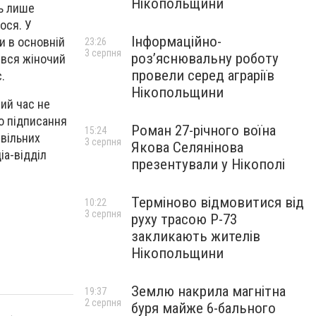
Нікопольщини
сь лише
ося. У
Інформаційно-
ки в основній
23:26
3 серпня
роз’яснювальну роботу
ився жіночий
провели серед аграріїв
.
Нікопольщини
чий час не
ро підписання
Роман 27-річного воїна
15:24
 вільних
3 серпня
Якова Селянінова
іа-відділ
презентували у Нікополі
Терміново відмовитися від
10:22
3 серпня
руху трасою Р-73
закликають жителів
Нікопольщини
Землю накрила магнітна
19:37
2 серпня
буря майже 6-бального