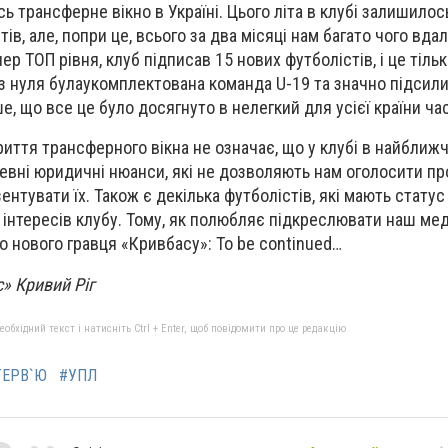
сь трансферне вікно в Україні. Цього літа в клубі залишило
ів, але, попри це, всього за два місяці нам багато чого вдал
ер ТОП рівня, клуб підписав 15 нових футболістів, і це тіль
 з нуля булаукомплектована команда U-19 та значно підсил
ше, що все це було досягнуто в нелегкий для усієї країни час
риття трансферного вікна не означає, що у клубі в найближ
 певні юридичні нюанси, які не дозволяють нам оголосити п
ентувати їх. Також є декілька футболістів, які мають статус
у інтересів клубу. Тому, як полюбляє підкреслювати наш мед
о нового гравця «Кривбасу»: To be continued…
» Кривий Ріг
бхідний текст і натисніть Ctrl + Enter, щоб повідомити про це редакцію
ТЕРВ`Ю
#УПЛ