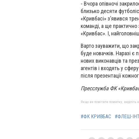
- Вчора опівночі закрило
близько десяти футболіст
«Кривбасі» з’явився трен
команді, а ще практично
«Кривбас». І, найголовні
Варто зауважити, що зак
буде новачків. Наразі є
нових виконавців та през
агентів і входять у сфер
після презентації кожног
Пресслужба ФК «Кривбас
Якщо ви помітили помилку, виділіть нео
#ФК КРИВБАС
#ФЛЕШ-ІН