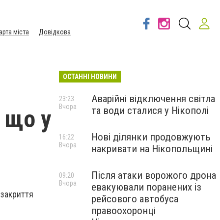
арта міста
Довідкова
ОСТАННІ НОВИНИ
Аварійні відключення світла
23:23
Вчора
та води сталися у Нікополі
 що у
Нові ділянки продовжують
16:22
Вчора
накривати на Нікопольщині
Після атаки ворожого дрона
09:20
Вчора
евакуювали поранених із
 закриття
рейсового автобуса
правоохоронці