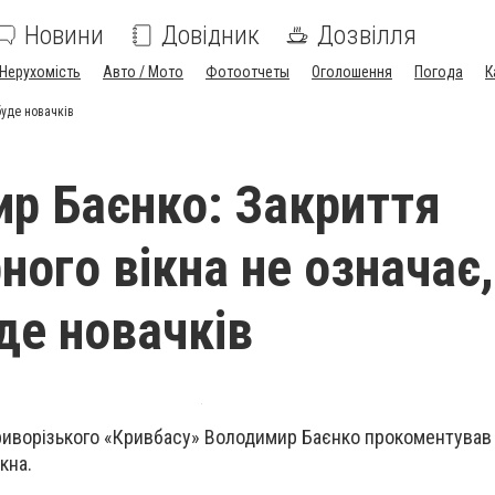
Новини
Довідник
Дозвілля
Нерухомість
Авто / Мото
Фотоотчеты
Оголошення
Погода
К
буде новачків
р Баєнко: Закриття
ного вікна не означає,
де новачків
риворізького «Кривбасу» Володимир Баєнко прокоментував
кна.