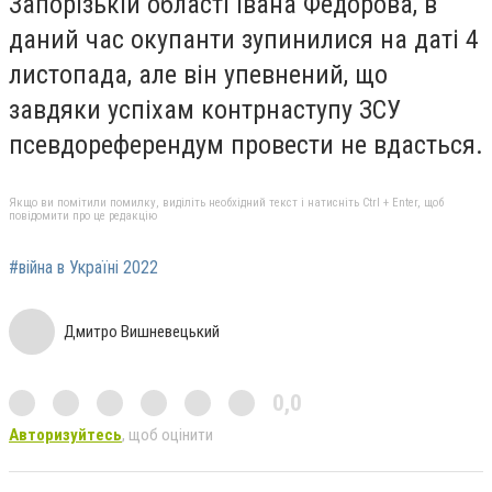
Запорізькій області Івана Федорова, в
даний час окупанти зупинилися на даті 4
листопада, але він упевнений, що
завдяки успіхам контрнаступу ЗСУ
псевдореферендум провести не вдасться.
Якщо ви помітили помилку, виділіть необхідний текст і натисніть Ctrl + Enter, щоб
повідомити про це редакцію
#війна в Україні 2022
Дмитро Вишневецький
0,0
Авторизуйтесь
, щоб оцінити