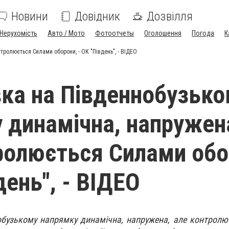
Новини
Довідник
Дозвілля
Нерухомість
Авто / Мото
Фотоотчеты
Оголошення
Погода
К
ролюється Силами оборони, - ОК "Південь", - ВІДЕО
ка на Південнобузько
 динамічна, напружен
ролюється Силами обо
день", - ВІДЕО
обузькому напрямку динамічна, напружена, але контрол