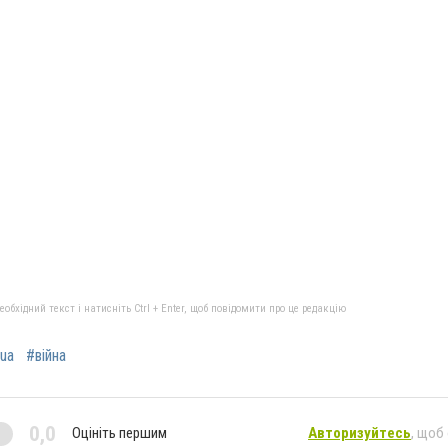
бхідний текст і натисніть Ctrl + Enter, щоб повідомити про це редакцію
ua
#війна
0,0
Оцініть першим
Авторизуйтесь
, щоб