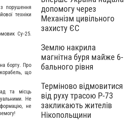
 з порушення
допомогу через
йової техніки
Механізм цивільного
захисту ЄС
мовик Су-25.
Землю накрила
магнітна буря майже 6-
бального рівня
на борту. Про
 корабель, що
Терміново відмовитися
мад та місць
від руху трасою Р-73
туальними. Не
закликають жителів
формацію, не
Нікопольщини
ремогу!