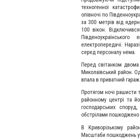
техногенної катастрофи
опівночі по Південноукр
за 300 метрів від ядер
100 вікон. Відключився
Південоукраїнського 
електропередачі. Нараз
серед персоналу нема.
Перед світанком двома 
Миколаївський район. Од
впала в приватний гараж
Протягом ночі рашисти т
районному центрі та йо
господарських споруд,
обстрілами пошкоджено 
В Криворізькому райо
Масштаби пошкоджень ут