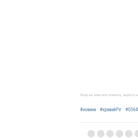
Якщо ви помітили помилку, виділіть нео
#новини
#кривийРіг
#0564