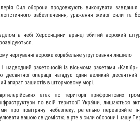
тилерія Сил оборони продовжують виконувати завдання
логістичного забезпечення, ураження живої сили та бо
озділом в небі Херсонщини вранці збитий ворожий штур
розвідуються.
вому чергуванні вороже корабельне угруповання лишило
 1 надводний ракетоносій із вісьмома ракетами «Калібр» 
до десантної операції нагадує один великий десантний
ий апарат рашистів в штормовому морі.
артилерійських атак по території прифронтових гро
інфраструктури по всій території України, лишаються ак
ми про повітряну небезпеку, ретельно перевіряйте ін
улювати вашою свідомістю, вірте в сили оборони і нашу Пе