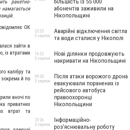
більшість із 55 000
ить ракетно-
абонентів заживили на
ня намагається
Нікопольщині
зицій.
повідомляє ОК
Аварійні відключення світла
23:23
5 серпня
та води сталися у Нікополі
алася зайти в
ю, із втратами
Нові ділянки продовжують
16:22
5 серпня
накривати на Нікопольщині
го калібру та
Після атаки ворожого дрона
09:20
, зокрема й по
5 серпня
евакуювали поранених із
рейсового автобуса
правоохоронці
рили вночі по
Нікопольщини
ька приватних
их втрат та
Інформаційно-
23:26
3 серпня
роз’яснювальну роботу
гроз ядерної