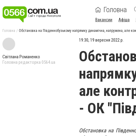
Головна
Вакансии
Афіша
Головна
Обстановка на Південнобузькому напрямку динамічна, напружена, але конт
19:30, 19 вересня 2022 р.
Обстанов
Світлана Романенко
Головна редакторка 0564.ua
напрямку
але конт
- ОК "Пів
Обстановка на Південн