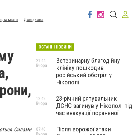
арта міста
Довідкова
ОСТАННІ НОВИНИ
му
Ветеринарну благодійну
21:44
Вчора
клініку пошкодив
а,
російський обстріл у
Нікополі
рони,
23-річний рятувальник
12:42
Вчора
ДСНС загинув у Нікополі під
час евакуації пораненої
Після ворожої атаки
юється Силами
07:40
Вчора