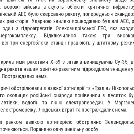
, ворожі війська атакують об’єкти критичної інфрастр
аїнській АЕС було скеровано ракету, попередньо «Іскандер
них реакторів. Ударною хвилею пошкоджено будівлі АЕС, 
 один з гідроагрегатів Олександрівської ГЕС, яка вход
енергокомплексу. Відключилися також три високов
і всі три енергоблоки станції працюють у штатному режим
крилатими ракетами Х-59 з літаків-винищувачів Су-35, в
на ракета нашим зенітно-ракетним підрозділом знищена у п
. Постраждалих нема.
ричі обстрілювали з важкої артилерії та «Градів» Нікополь
го околицях російські снаряди понівечили з десяток буд
 автівки, водогін та лінію електропередач. У Маргане
електромережу. Людських втрат та постраждалих нема.
ні ранком важкою артилерією обстріляно Зеленодольс
очнюються. Поранено одну цивільну особу.