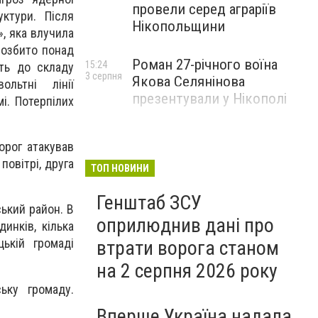
провели серед аграріїв
уктури. Після
Нікопольщини
», яка влучила
розбито понад
Роман 27-річного воїна
15:24
ить до складу
3 серпня
Якова Селянінова
ольтні лінії
презентували у Нікополі
і. Потерпілих
орог атакував
овітрі, друга
ТОП НОВИНИ
Генштаб ЗСУ
ський район. В
оприлюднив дані про
инків, кілька
цькій громаді
втрати ворога станом
на 2 серпня 2026 року
ьку громаду.
Вперше Україна надала