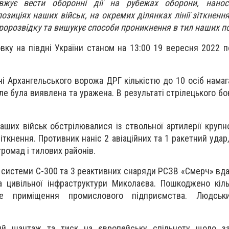
вжує вести оборонні дії на рубежах оборони, нанос
позиціях наших військ, на окремих ділянках лінії зіткнен
ророзвідку та вишукує способи проникнення в тил наших по
вку на півдні України станом на 13:00 19 вересня 2022 
ні Архангельського ворожа ДРГ кількістю до 10 осіб намаг
ле була виявлена та уражена. В результаті стрілецького бо
аших військ обстрілювалися із ствольної артилерії крупно
зіткнення. Противник наніс 2 авіаційних та 1 ракетний удар
ромад і тилових районів.
ї системи С-300 та 3 реактивних снаряди РСЗВ «Смерч» вда
а цивільної інфраструктури Миколаєва. Пошкоджено кіл
ке приміщення промислового підприємства. Людськ
ий шантаж та тиск на європейську спільноту щодо за