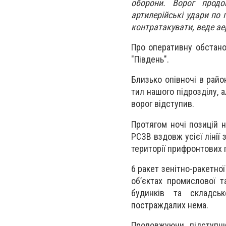
оборони. Ворог продо
артилерійські удари по 
контратакувати, веде ае
Про оперативну обстано
"Південь".
Близько опівночі в райо
тил нашого підрозділу, а
ворог відступив.
Протягом ночі позицій н
РСЗВ вздовж усієї лінії 
території прифронтових г
6 ракет зенітно-ракетно
об’єктах промислової т
будинків та складсь
постраждалих нема.
Продовжуючи підступн