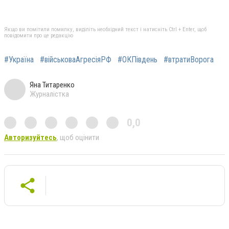
Якщо ви помітили помилку, виділіть необхідний текст і натисніть Ctrl + Enter, щоб
повідомити про це редакцію
#Україна
#військоваАгресіяРФ
#ОКПівдень
#втратиВорога
Яна Титаренко
Журналістка
0,0
Авторизуйтесь
, щоб оцінити