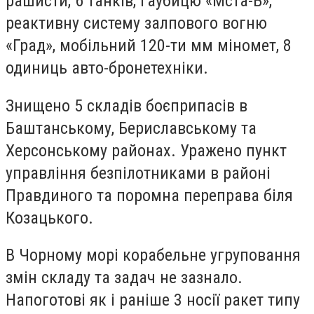
рашисти, 6 танків, гаубицю «Мста-Б»,
реактивну систему залпового вогню
«Град», мобільний 120-ти мм міномет, 8
одиниць авто-бронетехніки.
Знищено 5 складів боєприпасів в
Баштанському, Бериславському та
Херсонському районах. Уражено пункт
управління безпілотниками в районі
Правдиного та поромна переправа біля
Козацького.
В Чорному морі корабельне угруповання
змін складу та задач не зазнало.
Напоготові як і раніше 3 носії ракет типу