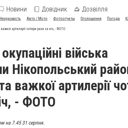
Новини
Довідник
Дозвілля
Нерухомість
Авто / Мото
Фотоотчеты
Оголошення
Погода
К
 важкої артилерії чотири рази за ніч, - ФОТО
 окупаційні війська
ли Нікопольський райо
та важкої артилерії ч
іч, - ФОТО
м на 7.45 31 серпня.