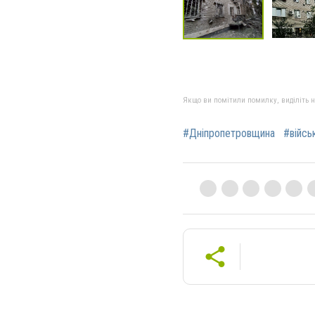
Якщо ви помітили помилку, виділіть нео
#Дніпропетровщина
#війс