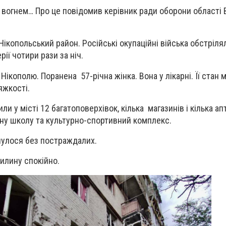
м вогнем…
Про це повідомив керівник ради оборони області
Нікопольський район. Російські окупаційні війська обстріля
рії чотири рази за ніч.
Нікополю. Поранена 57-річна жінка. Вона у лікарні. Її стан
яжкості.
 у місті 12 багатоповерхівок, кілька магазинів і кілька ап
ну школу та культурно-спортивний комплекс.
нулося без постраждалих.
вилину спокійно.