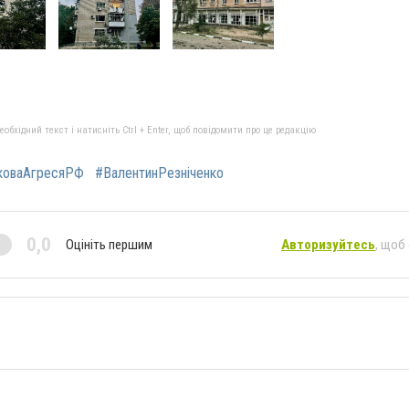
бхідний текст і натисніть Ctrl + Enter, щоб повідомити про це редакцію
ьковаАгресяРФ
#ВалентинРезніченко
0,0
Оцініть першим
Авторизуйтесь
, щоб