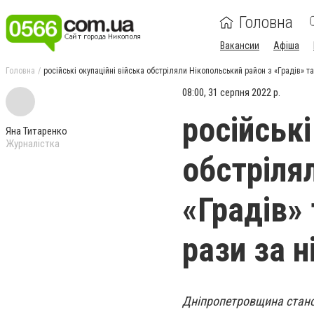
Головна
Вакансии
Афіша
Головна
російські окупаційні війська обстріляли Нікопольський район з «Градів» та
08:00, 31 серпня 2022 р.
російські
Яна Титаренко
Журналістка
обстріля
«Градів» 
рази за н
Дніпропетровщина стано