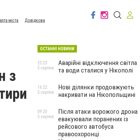
арта міста
Довідкова
ОСТАННІ НОВИНИ
Аварійні відключення світла
23:23
5 серпня
та води сталися у Нікополі
н з
Нові ділянки продовжують
отири
16:22
5 серпня
накривати на Нікопольщині
Після атаки ворожого дрона
09:20
5 серпня
евакуювали поранених із
рейсового автобуса
правоохоронці