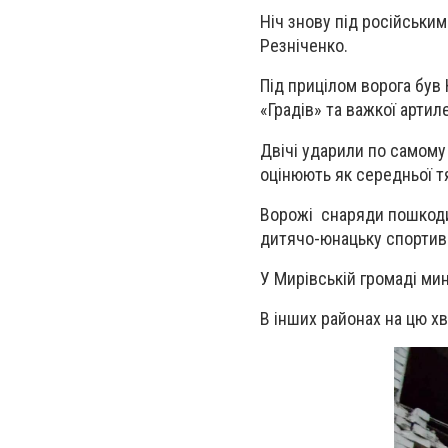
Ніч знову під російськи
Резніченко.
Під прицілом ворога був 
«Градів» та важкої артиле
Двічі ударили по самому 
оцінюють як середньої т
Ворожі снаряди пошкодили
дитячо-юнацьку спортив
У Мирівській громаді ми
В інших районах на цю х