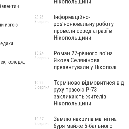
Нікопольщини
 Валентин
Інформаційно-
23:26
3 серпня
роз’яснювальну роботу
ли його з
провели серед аграріїв
Нікопольщини
 медики
Роман 27-річного воїна
15:24
3 серпня
Якова Селянінова
тек, коледж,
презентували у Нікополі
Терміново відмовитися від
10:22
3 серпня
руху трасою Р-73
закликають жителів
Нікопольщини
Землю накрила магнітна
19:37
2 серпня
буря майже 6-бального