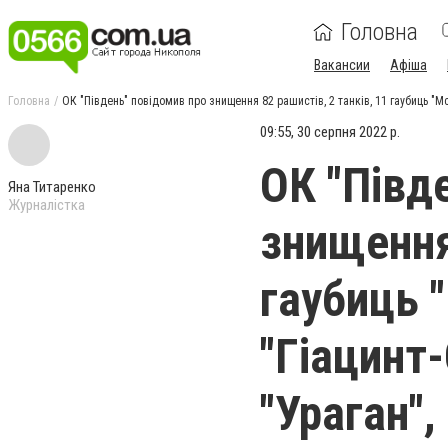
Головна
Вакансии
Афіша
Головна
ОК "Південь" повідомив про знищення 82 рашистів, 2 танків, 11 гаубиць "Мста
09:55, 30 серпня 2022 р.
ОК "Півд
Яна Титаренко
Журналістка
знищення 
гаубиць 
"Гіацинт-
"Ураган",