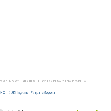
бхідний текст і натисніть Ctrl + Enter, щоб повідомити про це редакцію
яРФ
#ОКПівдень
#втратиВорога