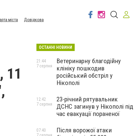
арта міста
Довідкова
ОСТАННІ НОВИНИ
Ветеринарну благодійну
21:44
7 серпня
клініку пошкодив
, 11
російський обстріл у
Нікополі
,
23-річний рятувальник
12:42
7 серпня
ДСНС загинув у Нікополі під
час евакуації пораненої
Після ворожої атаки
07:40
7 серпня