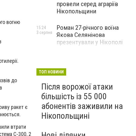
провели серед аграріїв
Нікопольщини
го вогню
Роман 27-річного воїна
15:24
3 серпня
Якова Селянінова
з
презентували у Нікополі
тилерії.
ТОП НОВИНИ
звів до
Після ворожої атаки
в
більшість із 55 000
абонентів заживили на
риву ракет є
Нікопольщині
чнюється.
шили втрати
Нові ділянки
стема С-300, 2