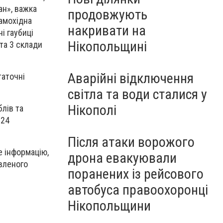
ан», важка
продовжують
самохідна
накривати на
і гаубиці
Нікопольщині
та 3 склади
Аварійні відключення
таточні
світла та води сталися у
Нікополі
лів та
 24
Після атаки ворожого
е інформацію,
дрона евакуювали
вленого
поранених із рейсового
автобуса правоохоронці
Нікопольщини