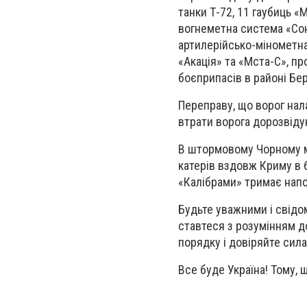
танки Т-72, 11 гаубиць «
вогнеметна система «Сон
артилерійсько-мінометна
«Акація» та «Мста-С», пр
боєприпасів в районі Бер
Переправу, що ворог нал
втрати ворога дорозвіду
В штормовому Чорному м
катерів вздовж Криму в б
«Калібрами» тримає напо
Будьте уважними і свідо
ставтеся з розумінням д
порядку і довіряйте сил
Все буде Україна! Тому, 