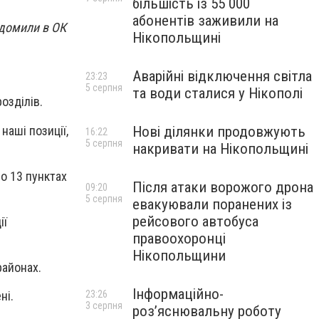
більшість із 55 000
абонентів заживили на
ідомили в ОК
Нікопольщині
Аварійні відключення світла
23:23
5 серпня
та води сталися у Нікополі
озділів.
наші позиції,
Нові ділянки продовжують
16:22
5 серпня
накривати на Нікопольщині
о 13 пунктах
Після атаки ворожого дрона
09:20
5 серпня
евакуювали поранених із
рейсового автобуса
ії
правоохоронці
Нікопольщини
районах.
Інформаційно-
23:26
ні.
3 серпня
роз’яснювальну роботу