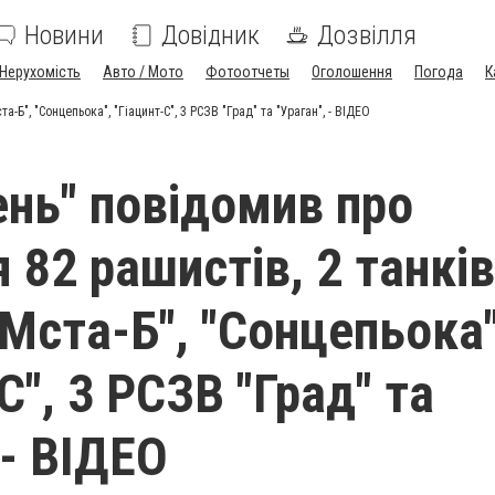
Новини
Довідник
Дозвілля
Нерухомість
Авто / Мото
Фотоотчеты
Оголошення
Погода
К
-Б", "Сонцепьока", "Гіацинт-С", 3 РСЗВ "Град" та "Ураган", - ВІДЕО
ень" повідомив про
82 рашистів, 2 танків
"Мста-Б", "Сонцепьока"
С", 3 РСЗВ "Град" та
 - ВІДЕО