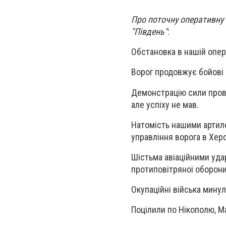
Про поточну оперативну 
"Південь"
:
Обстановка в нашій опер
Ворог продовжує бойові д
Демонстрацію сили провод
але успіху не мав.
Натомість нашими артиле
управління ворога в Хер
Шістьма авіаційними уда
протиповітряної оборони
Окупаційні війська минул
Поцілили по Нікополю, М