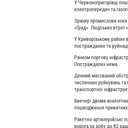
У Червоногригорівці пошк
електропередач та газог
Зранку промислова зона
«Град». Людських втрат 
У Криворізькому районі 
постраждалих та руйнаці
Ранком портову інфрастру
Постраждалих нема.
Денний масований обстр
численних руйнувань та 
транспортної інфраструкт
Ввечері двома аналогічн
пошкодження приватних 
Ракетно-артилерійські п
ворога за добу до 82 раш