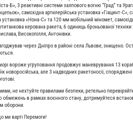
Мста-Б», 3 реактивні системи залпового вогню “Град” та Ураг
цепьок», самохідна артилерійська установка «Гіацинт-С», 
 установка «Нона-С» та 120 мм мобільний міномет, самохідн
отитанкова керована ракета, 6 одиниць броньованої техніки 
ислава, Високопілля, Антонівки.
агоджував через Дніпро в районі села Львове, знищено. Ос
ються.
орі вороже угруповання продовжує маневрування 13 кораб
ік новоросійська, але 3 надводних ракетоносії, споряджені
готові.
мими, не нехтуйте правилами безпеки, ретельно перевіряйт
о обмежень в рамках воєнного стану, дотримуйтеся встано
ам оборони.
що ми варті Перемоги!