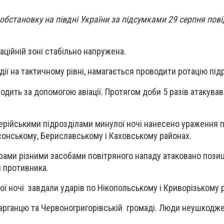
обстановку на півдні України за підсумками 29 серпня пов
аційній зоні стабільно напружена.
ії на тактичному рівні, намагається проводити ротацію підр
ить за допомогою авіації. Протягом доби 5 разів атакував 
рійськими підрозділами минулої ночі нанесено ураження п
сонському, Бериславському і Каховському районах.
рами різними засобами повітряного нападу атаковано позиц
 противника.
ої ночі завдали ударів по Нікопольському і Криворізькому 
арганцю та Червоногригорівській громаді. Люди неушкодже