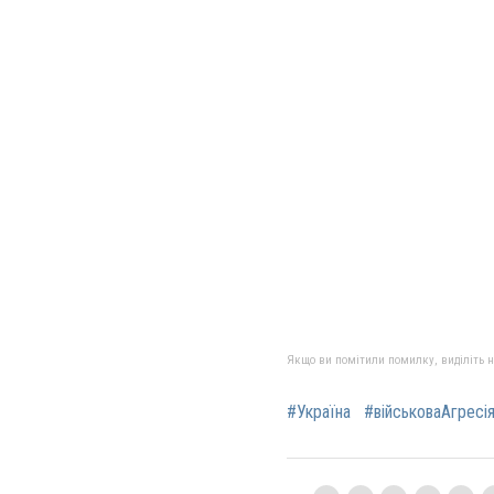
Якщо ви помітили помилку, виділіть нео
#Україна
#військоваАгресі