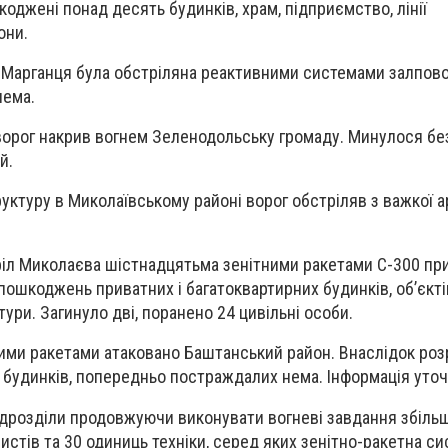
оджені понад десять будинків, храм, підприємство, лінії
они.
 Марганця була обстріляна реактивними системами залпово
нема.
ворог накрив вогнем Зеленодольську громаду. Минулося бе
й.
ктуру в Миколаївському районі ворог обстріляв з важкої ар
іл Миколаєва шістнадцятьма зенітними ракетами С-300 при
пошкоджень приватних і багатоквартирних будинків, об’єкті
ури. Загинуло дві, поранено 24 цивільні особи.
ими ракетами атаковано Баштанський район. Внаслідок роз
будинків, попередньо постраждалих нема. Інформація уто
ідрозділи продовжуючи виконувати вогневі завдання збіль
истів та 30 одиниць техніки, серед яких зенітно-ракетна си