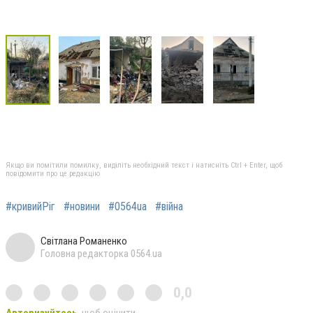
Якщо ви помітили помилку, виділіть необхідний текст і натисніть Ctrl + Enter, щоб
повідомити про це редакцію
#кривийРіг
#новини
#0564ua
#війна
Світлана Романенко
Головна редакторка 0564.ua
0,0
Авторизуйтесь
, щоб оцінити