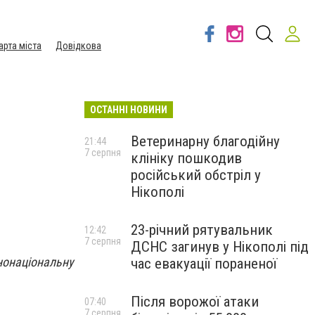
арта міста
Довідкова
ОСТАННІ НОВИНИ
Ветеринарну благодійну
21:44
7 серпня
клініку пошкодив
російський обстріл у
Нікополі
23-річний рятувальник
12:42
7 серпня
ДСНС загинув у Нікополі під
нонаціональну
час евакуації пораненої
Після ворожої атаки
07:40
7 серпня