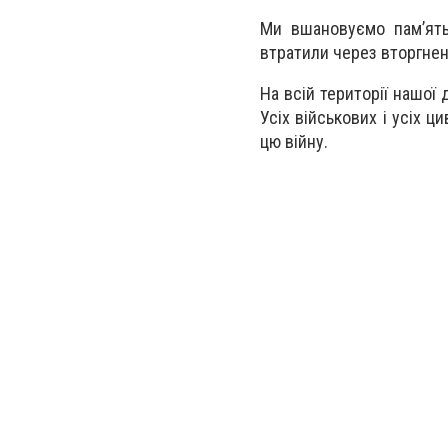
Ми вшановуємо памʼять в
втратили через вторгненн
На всій території нашої 
Усіх військових і усіх ц
цю війну.