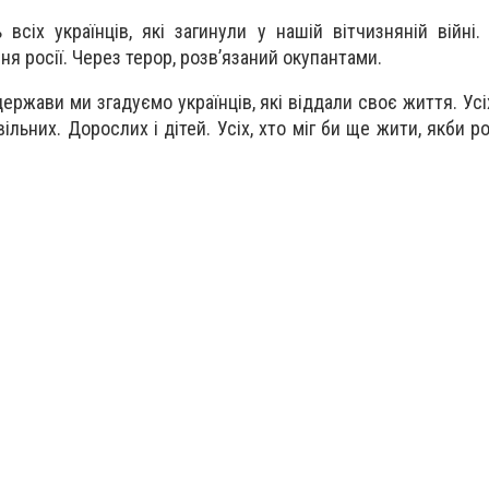
сіх українців, які загинули у нашій вітчизняній війні. 
я росії. Через терор, розвʼязаний окупантами.
держави ми згадуємо українців, які віддали своє життя. Усі
ивільних. Дорослих і дітей. Усіх, хто міг би ще жити, якби р