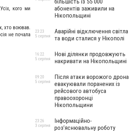
більшість із 55 000
абонентів заживили на
Усіх, кого ми
Нікопольщині
х, хто воював.
Аварійні відключення світла
23:23
осія не почала
5 серпня
та води сталися у Нікополі
Нові ділянки продовжують
16:22
5 серпня
накривати на Нікопольщині
Після атаки ворожого дрона
09:20
5 серпня
евакуювали поранених із
рейсового автобуса
правоохоронці
Нікопольщини
Інформаційно-
23:26
3 серпня
роз’яснювальну роботу