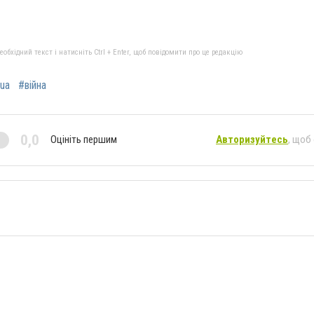
бхідний текст і натисніть Ctrl + Enter, щоб повідомити про це редакцію
ua
#війна
0,0
Оцініть першим
Авторизуйтесь
, щоб