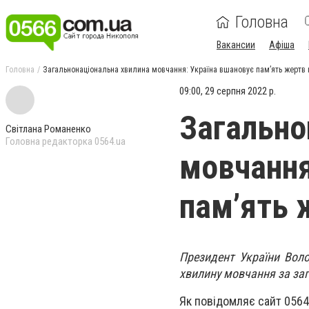
Головна
Вакансии
Афіша
Головна
Загальнонаціональна хвилина мовчання: Україна вшановує пам’ять жертв в
09:00, 29 серпня 2022 р.
Загально
Світлана Романенко
Головна редакторка 0564.ua
мовчання
пам’ять 
Президент України Воло
хвилину мовчання за заги
Як повідомляє сайт 0564