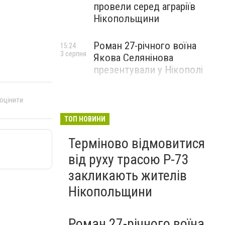
провели серед аграріїв
Нікопольщини
Роман 27-річного воїна
15:24
3 серпня
Якова Селянінова
презентували у Нікополі
 оцінити
ТОП НОВИНИ
Терміново відмовитися
від руху трасою Р-73
закликають жителів
Нікопольщини
Роман 27-річного воїна