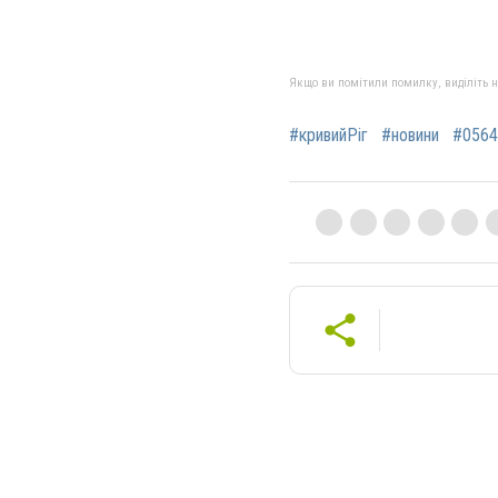
Якщо ви помітили помилку, виділіть нео
#кривийРіг
#новини
#0564