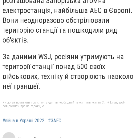
розташована Запорізька атомна
електростанція, найбільша АЕС в Європі.
Вони неодноразово обстрілювали
територію станції та пошкодили ряд
об'єктів.
За даними WSJ, росіяни утримують на
території станції понад 500 своїх
військових, техніку й створюють навколо
неї траншеї.
Якщо ви помітили помилку, виділіть необхідний текст і натисніть Ctrl + Enter, щоб
повідомити про це редакцію
#війна в Україні 2022
#ЗАЕС