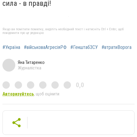
сила - в правді!
Якщо ви помітили помилку, виділіть необхідний текст і натисніть Ctrl + Enter, щоб
повідомити про це редакцію
#Україна
#військоваАгресіяРФ
#ГенштабЗСУ
#втратиВорога
Яна Титаренко
Журналістка
0,0
Авторизуйтесь
, щоб оцінити