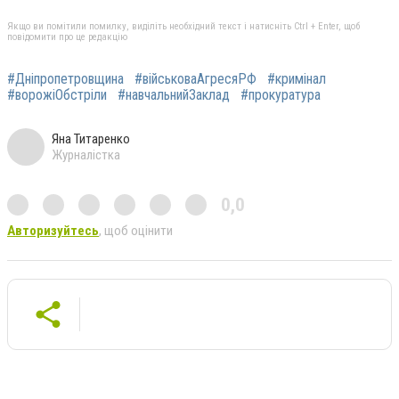
Якщо ви помітили помилку, виділіть необхідний текст і натисніть Ctrl + Enter, щоб
повідомити про це редакцію
#Дніпропетровщина
#військоваАгресяРФ
#кримінал
#ворожіОбстріли
#навчальнийЗаклад
#прокуратура
Яна Титаренко
Журналістка
0,0
Авторизуйтесь
, щоб оцінити