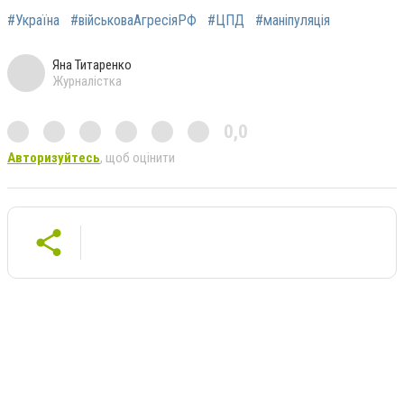
#Україна
#військоваАгресіяРФ
#ЦПД
#маніпуляція
Яна Титаренко
Журналістка
0,0
Авторизуйтесь
, щоб оцінити