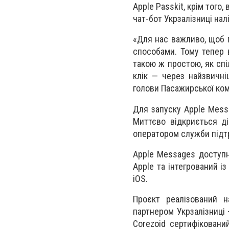
Apple Passkit, крім того
чат-бот Укрзалізниці нал
«Для нас важливо, щоб 
способами. Тому тепер 
такою ж простою, як спі
клік — через найзвичні
голови Пасажирської комп
Для запуску Apple Messa
Миттєво відкриється ді
оператором служби підт
Apple Messages доступни
Apple та інтегрований і
iOS.
Проєкт реалізований н
партнером Укрзалізниці 
Corezoid сертифіковани