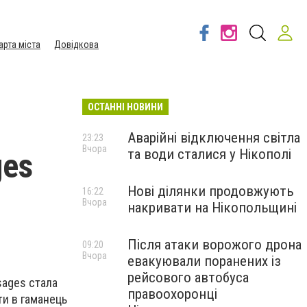
арта міста
Довідкова
ОСТАННІ НОВИНИ
Аварійні відключення світла
23:23
Вчора
та води сталися у Нікополі
ges
Нові ділянки продовжують
16:22
Вчора
накривати на Нікопольщині
Після атаки ворожого дрона
09:20
Вчора
евакуювали поранених із
рейсового автобуса
sages стала
правоохоронці
ти в гаманець