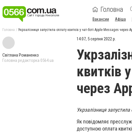
Головна
Вакансии
Афіша
Головна
Укрзалізниця запустила оплату квитків у чат-боті Apple Messages через A
14:07, 5 серпня 2022 р.
Укрзаліз
Світлана Романенко
Головна редакторка 0564.ua
квитків у
через Ap
Укрзалізниця запустила о
Як повідомляє пресслужба
доступною оплата квиткі