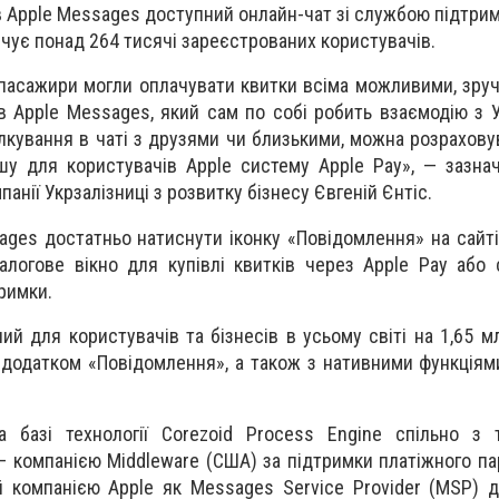
, в Apple Messages доступний онлайн-чат зі службою підтрим
ічує понад 264 тисячі зареєстрованих користувачів.
пасажири могли оплачувати квитки всіма можливими, зру
в Apple Messages, який сам по собі робить взаємодію з 
лкування в чаті з друзями чи близькими, можна розрахову
шу для користувачів Apple систему Apple Pay», — зазна
анії Укрзалізниці з розвитку бізнесу Євгеній Єнтіс.
ges достатньо натиснути іконку «Повідомлення» на сайті 
алогове вікно для купівлі квитків через Apple Pay або 
римки.
й для користувачів та бізнесів в усьому світі на 1,65 м
з додатком «Повідомлення», а також з нативними функціям
а базі технології Corezoid Process Engine спільно з 
– компанією Middleware (США) за підтримки платіжного пар
й компанією Apple як Messages Service Provider (MSP) д