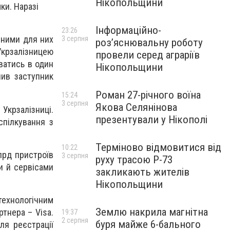
Нікопольщини
ки. Наразі
Інформаційно-
23:26
чними для них
3 серпня
роз’яснювальну роботу
Укрзалізницею
провели серед аграріїв
ватись в один
Нікопольщини
чив заступник
Роман 27-річного воїна
15:24
3 серпня
Якова Селянінова
Укрзалізниці.
презентували у Нікополі
спілкування з
Терміново відмовитися від
10:22
лрд пристроїв
3 серпня
руху трасою Р-73
и й сервісами
закликають жителів
Нікопольщини
технологічним
Землю накрила магнітна
тнера – Visa.
19:37
2 серпня
буря майже 6-бального
ля реєстрації