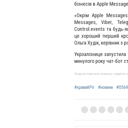
бізнесів в Apple Message
«Окрім Apple Messages
Messages, Viber, Tele
Control.events та будь
це хороший перший крок
Ольга Худік, керівник з р
Укрзалізниця запустила 
минулого року чат-бот с
Якщо ви помітили помилку, виділіть нео
#кривийРіг
#новини
#0564