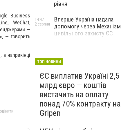
рівня
gle Business
Вперше Україна надала
14:47
ine, WeChat,
2 серпня
допомогу через Механізм
есенджерами —
цивільного захисту ЄС
», — говорить
, а наприкінці
ТОП НОВИНИ
ЄС виплатив Україні 2,5
млрд євро — коштів
вистачить на оплату
понад 70% контракту на
Gripen
 оцінити