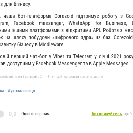
s для бізнесу.
, наша бот-платформа Corezoid підтримує роботу з Goo
gram, Facebook messenger, WhatsApp for Business, L
-якими іншими платформами з відкритими API. Робота з м
 на шляху побудови «цифрового ядра» на базі Corezoid
озвитку бізнесу в Middleware.
свій перший чат-бот у Viber та Telegram у січні 2021 року
тав доступним у Facebook Messenger та в Apple Messages.
бхідний текст і натисніть Ctrl + Enter, щоб повідомити про це редакцію
ua
#укрзалізниця
0,0
Оцініть першим
Авторизуйтесь
, щоб