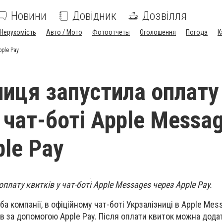
Новини
Довідник
Дозвілля
Нерухомість
Авто / Мото
Фотоотчеты
Оголошення
Погода
К
pple Pay
ниця запустила оплату
 чат-боті Apple Messa
ple Pay
плату квитків у чат-боті Apple Messages через Apple Pay.
 компанії, в офіційному чат-боті Укрзалізниці в Apple Mes
в за допомогою Apple Pay. Після оплати квиток можна дода