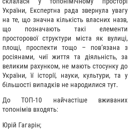
склалася у топонімічному просторі
України, Експертна рада звернула увагу
на те, що значна кількість власних назв,
що позначають такі елементи
просторової структури міста як вулиці,
площі, проспекти тощо – пов’язана з
росіянами, чиї життя та діяльність, за
великим рахунком, не мають стосунку до
України, її історії, науки, культури, та у
більшості випадків не народилися тут.
До ТОП-10 найчастіше вживаних
топонімів входять:
Юрій Гагарін;