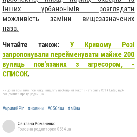
інших урбанонімів розглядати
можливість заміни вищезазначених
назв.
Читайте також:
У Кривому Розі
запропонували перейменувати майже 200
вулиць пов'язаних з агресором, -
СПИСОК
.
Якщо ви помітили помилку, виділіть необхідний текст і натисніть Ctrl + Enter, щоб
повідомити про це редакцію
#кривийРіг
#новини
#0564ua
#війна
Світлана Романенко
Головна редакторка 0564.ua